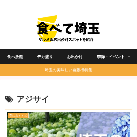
埼玉グルメ食べ歩きを中心に発信する地域ブログ
食べ放題
デカ盛り
お出かけ
季節・イベント
埼玉の美味しい自販機特集
アジサイ
春におすすめ