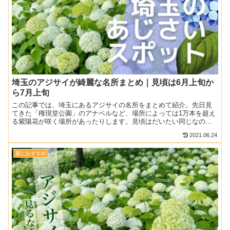
埼玉のアジサイが綺麗な名所まとめ｜見頃は6月上旬か
ら7月上旬
この記事では、埼玉にあるアジサイの名所をまとめて紹介。先日見
てきた「権現堂公園」のアナベルなど、場所によっては1万本を超え
る紫陽花が咲く場所があったりします。見頃はだいたい同じなの
で、ぜひ近くで見に行ける場所があるかの参考にしてください。
2021.06.24
紫...
夏におすすめ