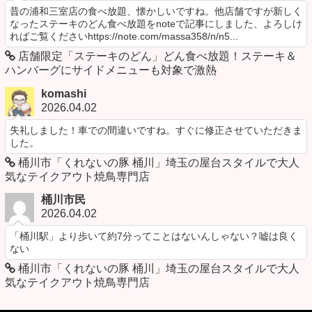
昔の浦和三室店の食べ放題、懐かしいですね。他店舗ですが新しく
なったステーキのどん食べ放題をnoteで記事にしました、よろしけ
ればご覧くださいhttps://note.com/massa358/n/n5...
店舗限定「ステーキのどん」どん食べ放題！ステーキ＆
ハンバーグにサイドメニューも対象で激熱
komashi
2026.04.02
失礼しました！車での間違いですね。すぐに修正させていただきま
した。
桶川市「くれないの豚 桶川」埼玉の屋台スタイルで大人
気なテイクアウト焼鳥専門店
桶川市民
2026.04.02
「桶川駅」より歩いて約7分ってことはないんしゃない？嘘は良く
ない
桶川市「くれないの豚 桶川」埼玉の屋台スタイルで大人
気なテイクアウト焼鳥専門店