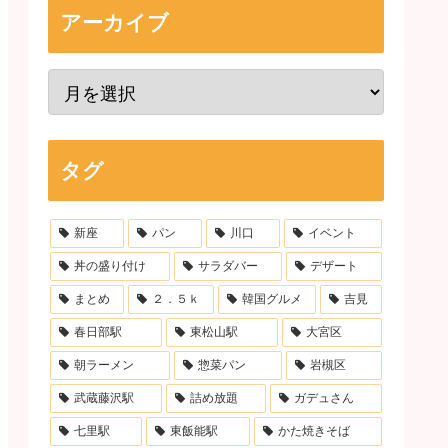
アーカイブ
タグ
新座
パン
川口
イベント
丼の盛り付け
サラダバー
デザート
まとめ
２．５ｋ
韓国グルメ
吉見
春日部駅
東松山駅
大宮区
朝ラーメン
惣菜パン
岩槻区
武蔵藤沢駅
詰め放題
ガデュさん
七里駅
東飯能駅
かた焼きそば