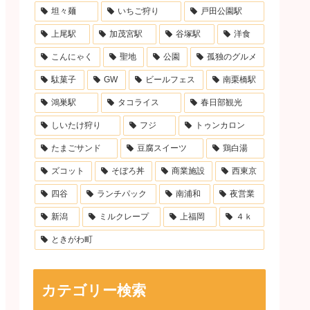
坦々麺
いちご狩り
戸田公園駅
上尾駅
加茂宮駅
谷塚駅
洋食
こんにゃく
聖地
公園
孤独のグルメ
駄菓子
GW
ビールフェス
南栗橋駅
鴻巣駅
タコライス
春日部観光
しいたけ狩り
フジ
トゥンカロン
たまごサンド
豆腐スイーツ
鶏白湯
ズコット
そぼろ丼
商業施設
西東京
四谷
ランチパック
南浦和
夜営業
新潟
ミルクレープ
上福岡
４ｋ
ときがわ町
カテゴリー検索