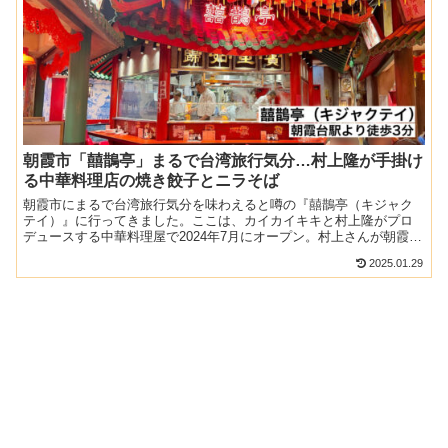
朝霞市「囍鵲亭」まるで台湾旅行気分…村上隆が手掛け
る中華料理店の焼き餃子とニラそば
朝霞市にまるで台湾旅行気分を味わえると噂の『囍鵲亭（キジャク
テイ）』に行ってきました。ここは、カイカイキキと村上隆がプロ
デュースする中華料理屋で2024年7月にオープン。村上さんが朝霞台
の北口にあった太楽亭に20年も通っていて、そこの料理人...
2025.01.29