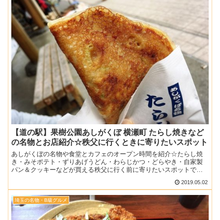
【道の駅】果樹公園あしがくぼ 横瀬町 たらし焼きなど
の名物とお店紹介☆秩父に行くときに寄りたいスポット
あしがくぼの名物や食堂とカフェのオープン時間を紹介☆たらし焼
き・みそポテト・ずりあげうどん・わらじかつ・どらやき・自家製
パン＆クッキーなどが買える秩父に行く前に寄りたいスポットで
す。食堂がやってない11時前に買えるものなどの参考にしてくださ
2019.05.02
い♪
埼玉の名物・B級グルメ