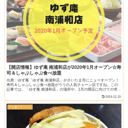
【開店情報】ゆず庵 南浦和店が2020年1月オープン☆寿
司＆しゃぶしゃぶ食べ放題
出典：ゆず庵「ゆず庵 南浦和店」がさいたま市にニューオープン！
寿司＆しゃぶしゃぶ食べ放題がウリの人気チェーン店ですね。この
記事では、「ゆず庵 南浦和店」の場所や、1月の開店に向けての求人
情報を合わせて紹介しますね！▼2020年における埼玉県...
2019.12.15
デカ盛りラーメン