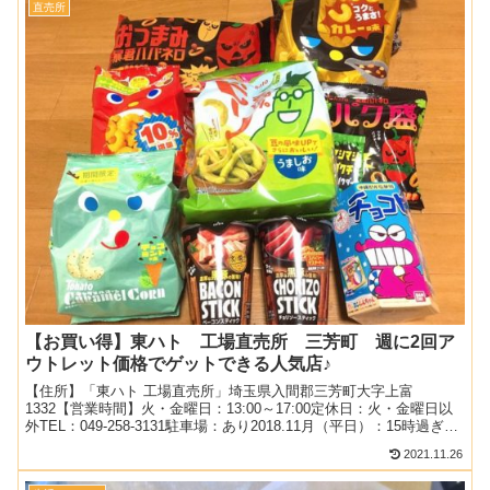
直売所
【お買い得】東ハト 工場直売所 三芳町 週に2回ア
ウトレット価格でゲットできる人気店♪
【住所】「東ハト 工場直売所」埼玉県入間郡三芳町大字上富
1332【営業時間】火・金曜日：13:00～17:00定休日：火・金曜日以
外TEL：049-258-3131駐車場：あり2018.11月（平日）：15時過ぎ先
客2組【注意】読者様からコ...
2021.11.26