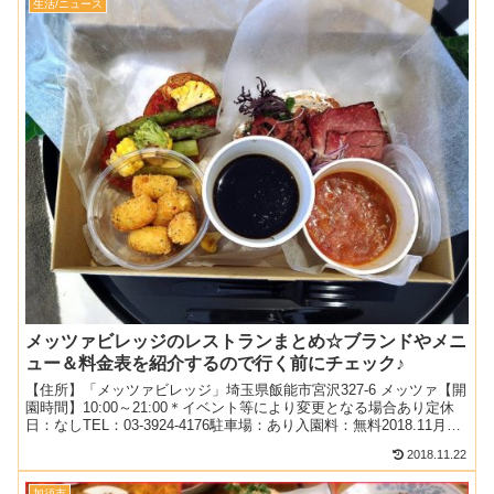
生活/ニュース
メッツァビレッジのレストランまとめ☆ブランドやメニ
ュー＆料金表を紹介するので行く前にチェック♪
【住所】「メッツァビレッジ」埼玉県飯能市宮沢327-6 メッツァ【開
園時間】10:00～21:00＊イベント等により変更となる場合あり定休
日：なしTEL：03-3924-4176駐車場：あり入園料：無料2018.11月
（平日）：14時過ぎ人...
2018.11.22
加須市