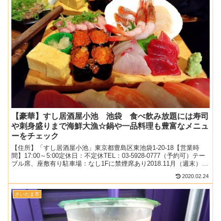
【豪華】すし居酒屋小池 池袋 食べ飲み放題には寿司
や刺身盛りまで海鮮大漁☆鍋や一品料理も豊富なメニュ
ーをチェック
【住所】「すし居酒屋小池」東京都豊島区東池袋1-20-18【営業時
間】17:00～5:00定休日：不定休TEL：03-5928-0777（予約可）テー
ブル席、座敷有り駐車場：なし1Fに禁煙席あり2018.11月（週末）：
19時過ぎ予約して訪...
2020.02.24
さいたま市