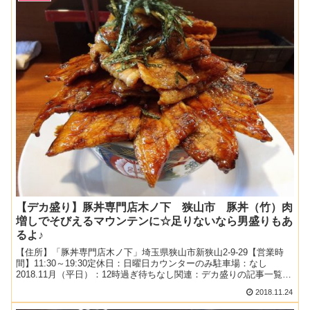
【デカ盛り】豚丼専門店木ノ下 狭山市 豚丼（竹）肉
増しでそびえるマウンテンに☆足りないなら男盛りもあ
るよ♪
【住所】「豚丼専門店木ノ下」埼玉県狭山市新狭山2-9-29【営業時
間】11:30～19:30定休日：日曜日カウンターのみ駐車場：なし
2018.11月（平日）：12時過ぎ待ちなし関連：デカ盛りの記事一覧
関連：ランチの記事一覧新狭山に咲く肉の...
2018.11.24