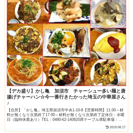
【デカ盛り】かし亀 加須市 チャーシュー多い麺と唐
揚げチャーハン☆今一番行きたかった埼玉の中華屋さん
♪
【住所】「かし亀」埼玉県加須市中央1-10-8【営業時間】11:00～材
料が無くなり次第終了17:00～材料が無くなり次第終了定休日：水曜
日（臨時休業あり）TEL：0480-62-140820席テーブル席駐車場：あ
り喫煙可2018.11月（...
2019.08.17