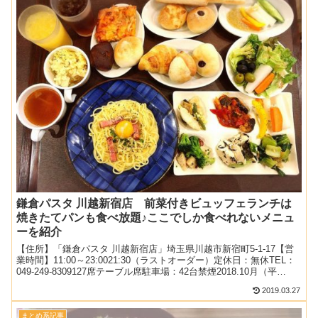
鎌倉パスタ 川越新宿店 前菜付きビュッフェランチは
焼きたてパンも食べ放題♪ここでしか食べれないメニュ
ーを紹介
【住所】「鎌倉パスタ 川越新宿店」埼玉県川越市新宿町5-1-17【営
業時間】11:00～23:0021:30（ラストオーダー）定休日：無休TEL：
049-249-8309127席テーブル席駐車場：42台禁煙2018.10月（平
日）：12時過...
2019.03.27
まとめ系記事