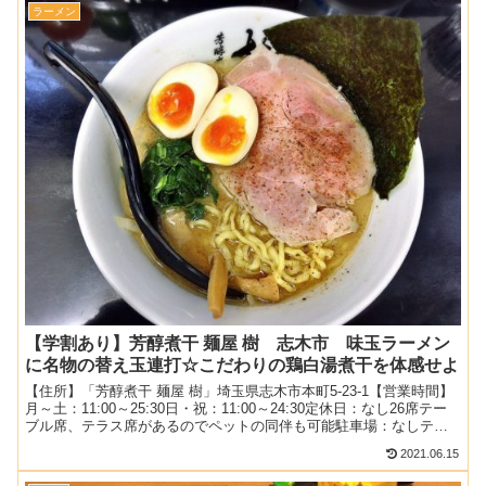
ラーメン
【学割あり】芳醇煮干 麺屋 樹 志木市 味玉ラーメン
に名物の替え玉連打☆こだわりの鶏白湯煮干を体感せよ
【住所】「芳醇煮干 麺屋 樹」埼玉県志木市本町5-23-1【営業時間】
月～土：11:00～25:30日・祝：11:00～24:30定休日：なし26席テー
ブル席、テラス席があるのでペットの同伴も可能駐車場：なしテラ
ス席のみ喫煙可2018.11...
2021.06.15