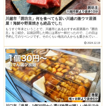
川越市「囲坊主」何を食べても旨い川越の激ウマ居酒
屋！海鮮や野菜焼きも絶品でした
もうすぐ年末ということで、川越市にあるおすすめ居酒屋の『囲坊
主』をご紹介。以前訪問した時には席が一杯だったので、この日は
予約してのリベンジです。そのくらい地元の人からも愛されてい
て、料理もめっちゃ美味しかったので、ぜひ乾杯場所として参考に
2024.12.19
し...
川口市
川口市「港屋」1個30円から選び放題が嬉しい地元で大