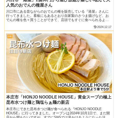
人気のおでんの種屋さん
川口市にある昔ながらのおでんの種を販売している『港屋』さんに
行ってきました。看板にもあるとおり自家製のさつま揚げなど、お
でんの種を色々買うことができて、店頭でもすぐに食べられるよう
になっていました。季節的にもいまめっちゃ惹かれるお店だった
2024.12.17
の...
PR
本庄市「HONJO NOODLE HOUSE」黄金スープの極上
昆布水つけ麺と鶏塩らぁ麺の新店
本庄市にできた昆布水つけ麺が食べられる『HONJO NOODLE
HOUSE』に行ってきました。オープンは2024年10月1日で、まだ開
店から間もないですが、すでにSNSでは見かけるようになった注目