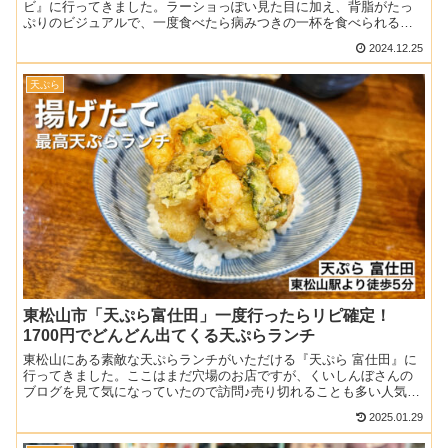
ビ』に行ってきました。ラーショっぽい見た目に加え、背脂がたっ
ぷりのビジュアルで、一度食べたら病みつきの一杯を食べられるお
店です。夜遅くにも訪問できる貴重な存在でもあるので、ぜひ...
2024.12.25
天ぷら
東松山市「天ぷら富仕田」一度行ったらリピ確定！
1700円でどんどん出てくる天ぷらランチ
東松山にある素敵な天ぷらランチがいただける『天ぷら 富仕田』に
行ってきました。ここはまだ穴場のお店ですが、くいしんぼさんの
ブログを見て気になっていたので訪問♪売り切れることも多い人気ラ
ンチだったので、ぜひ東上線ユーザーの方もチェックしてくだ...
2025.01.29