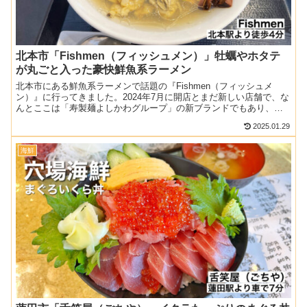
北本市「Fishmen（フィッシュメン）」牡蠣やホタテ
が丸ごと入った豪快鮮魚系ラーメン
北本市にある鮮魚系ラーメンで話題の『Fishmen（フィッシュメ
ン）』に行ってきました。2024年7月に開店とまだ新しい店舗で、な
んとここは「寿製麺よしかわグループ」の新ブランドでもあり、期
待が高まります。今のところ営業時間は朝と昼のみだっ...
2025.01.29
海鮮