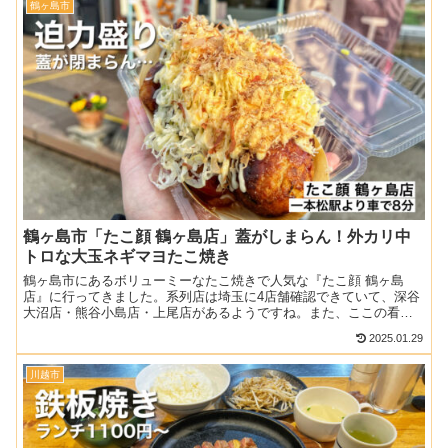
鶴ヶ島市
鶴ヶ島市「たこ顔 鶴ヶ島店」蓋がしまらん！外カリ中
トロな大玉ネギマヨたこ焼き
鶴ヶ島市にあるボリューミーなたこ焼きで人気な『たこ顔 鶴ヶ島
店』に行ってきました。系列店は埼玉に4店舗確認できていて、深谷
大沼店・熊谷小島店・上尾店があるようですね。また、ここの看板
メニューはネギマヨでトッピングが盛りだくさん！他にも季節メ...
2025.01.29
川越市