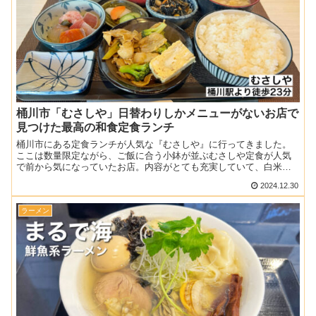
桶川市「むさしや」日替わりしかメニューがないお店で
見つけた最高の和食定食ランチ
桶川市にある定食ランチが人気な『むさしや』に行ってきました。
ここは数量限定ながら、ご飯に合う小鉢が並ぶむさしや定食が人気
で前から気になっていたお店。内容がとても充実していて、白米好
きにはたまらない料理の数々だったので、ぜひチェックしてくだ
2024.12.30
さ...
ラーメン