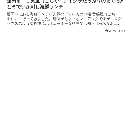
蓮田市「舌笑屋（ごちや）」イクラたっぷりのまぐろ丼
とそでいか刺し海鮮ランチ
蓮田市にある海鮮ランチが人気の『くいもの市場 舌笑屋（ごち
や）』に行ってきました。場所がちょっとマニアックですが、ログ
ハウスのような外観にボリューミーな料理でも知られ有名なお店の
イメージです。ここは天丼がデカ盛りと聞いていましたが、海鮮ラ
2025.01.29
ン...