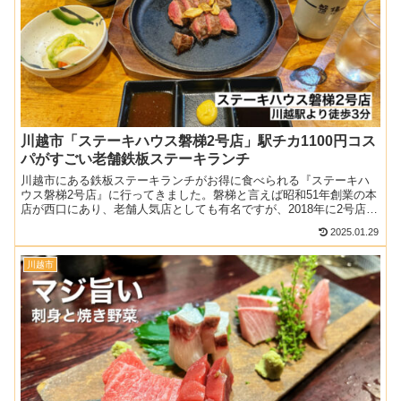
川越市「ステーキハウス磐梯2号店」駅チカ1100円コス
パがすごい老舗鉄板ステーキランチ
川越市にある鉄板ステーキランチがお得に食べられる『ステーキハ
ウス磐梯2号店』に行ってきました。磐梯と言えば昭和51年創業の本
店が西口にあり、老舗人気店としても有名ですが、2018年に2号店も
オープンしています。ステーキの質・味はそのままに、...
2025.01.29
川越市