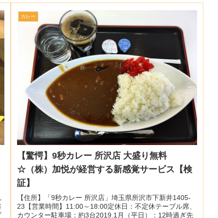
カレー
【驚愕】9秒カレー 所沢店 大盛り無料
☆（株）加悦が経営する新感覚サービス【検
証】
れ
【住所】「9秒カレー 所沢店」埼玉県所沢市下新井1405-
書
23【営業時間】11:00～18:00定休日：不定休テーブル席、
プ
カウンター駐車場：約3台2019.1月（平日）：12時過ぎ先