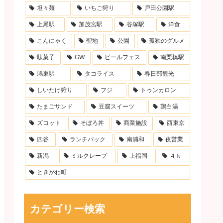
坦々麺
いちご狩り
戸田公園駅
上尾駅
加茂宮駅
谷塚駅
洋食
こんにゃく
聖地
公園
孤独のグルメ
駄菓子
GW
ビールフェス
南栗橋駅
鴻巣駅
タコライス
春日部観光
しいたけ狩り
フジ
トゥンカロン
たまごサンド
豆腐スイーツ
鶏白湯
ズコット
そぼろ丼
商業施設
西東京
四谷
ランチパック
南浦和
夜営業
新潟
ミルクレープ
上福岡
４ｋ
ときがわ町
カテゴリー検索