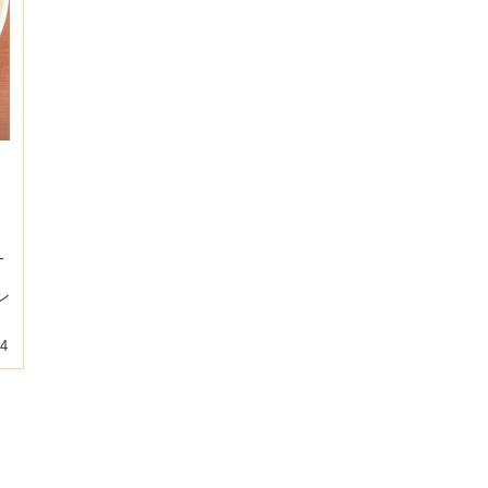
-
）
ン
04