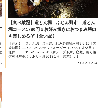
【食べ放題】道とん堀 ふじみ野市 道とん
圧
堀コース1780円☆お好み焼きにおつまみ焼肉
も楽しめるぞ【全54品】
時
【住所】「道とん堀」埼玉県ふじみ野市鶴ヶ舞3-8-10【営
ト
業時間】11:30～24:00ラストオーダー（23:00）定休日：
煙
無休TEL：049-293-9678137席テーブル席、座敷、掘り炬
燵有り駐車場：あり分煙2019.1月（週末）：1...
25
2020.02.24