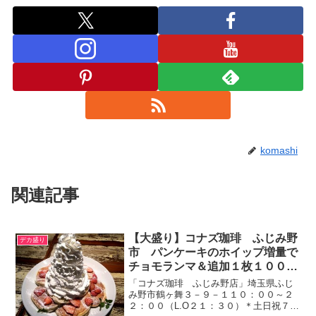
komashi
関連記事
【大盛り】コナズ珈琲 ふじみ野
デカ盛り
市 パンケーキのホイップ増量で
チョモランマ＆追加１枚１００円
で何枚でも可♪アロハ～【雰囲気
「コナズ珈琲 ふじみ野店」埼玉県ふじ
◎】
み野市鶴ヶ舞３－９－１１０：００～２
２：００（L.O２１：３０）＊土日祝７：