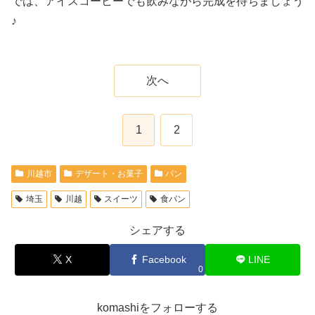
では、アイスコーヒーでも飲みながら完成を待ちましょう
♪
次へ
1
2
川越市
デザート・お菓子
パン
埼玉
川越
スイーツ
食パン
シェアする
X
Facebook
LINE
0
komashiをフォローする