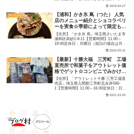
ェメニューについて詳しく書けなかった
2019.04.27
のはその量が充実しすぎてたからですｗ
軽食と何種類かのドリンクだけかと思っ
【浦和】かき氷 蔦（つた） 人気
さいたま市
たら大間違いだったので、...
店のメニュー紹介とショコラベリ
ーを実食☆季節によって限定もあ
るぞ♪【通年営業】
【住所】「かき氷 蔦」埼玉県さいたま市
浦和区高砂1-9-11【営業時間】11:00～
19:00定休日：月曜日（祝日の場合は月曜
日営業、翌火曜日休み）14席テーブル
2020.05.31
席、カウンター有り駐車場：なし禁煙
2019.10月（祝日）：15時過ぎ待ちなし...
【最新】十勝大福 三芳町 工場
デザート・お菓子
直売所で和菓子をアウトレット価
格でゲット☆コンビニでみかける
商品も発見【天国】
【住所】「アウトレット十勝 三芳工場直
売店」埼玉県入間郡三芳町北永井590-
1【営業時間】11:00～16:00定休日：日曜
駐車場：数台あり2019.1月（平日）：12
2021.03.05
時過ぎ先客なし関連：直売所の記事一覧
和菓子好きにはたまらない！目移りす
る...