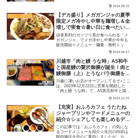
００～禁煙駐車場：あり関連：デザート
＆お菓子の記事一覧インテリアにこだわ
2018.08.25
った、家族でもデートでも幅広く利用で
【デカ盛り】メガガンジャの夏季
きるオシャレカフェえ...
汁なし、まぜそば
限定メガ冷やし中華を麺増し＆全
増しで実食☆暑い日に食べたい一
杯【2019】
頑者系列のガッツリ系が食べられる「メ
ガガンジャ」でメガ冷やし中華が今年も
販売開始☆メニュー・麺量・無料トッピ
ングについても案内しました♪
2019.08.17
川越市「肉と鰻 うな時」A5和牛
PR
と国産鰻の贅沢御膳が誕生！肉と
鰻御膳（上）とうなバラ御膳を実
食
川越に凄いお店がオープンしてるぞ♪ここ
は、2023年12月22日に営業を開始した
『肉と鰻 うな時』で、A5黒毛和牛と国産
鰻を同時に楽しめる贅沢御膳を提供して
2023.12.25
います。良質なお肉を得意とするシンラ
ガーデン系列ということで、鰻の有名店
【充実】おふろカフェ うたたね
さいたま市
も多い川越で...
ジャープリンやフードメニューの
紹介☆シェアしても楽しめるデザ
ート♪【スイーツ】
この記事では「おふろカフェ」の気にな
るフードメニューを紹介☆先日の内容は
館内施設を中心に案内しましたが、カフ