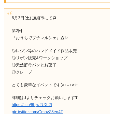
6月3日(土) 加須市にて🎏
第2回
『おうちでプチマルシェ』🎪✨️
◎レジン等のハンドメイド作品販売
◎リボン販売&ワークショップ
◎天然酵母パンとお菓子
◎クレープ
とても豪華なイベントです(๑•̀ㅁ•́ฅ✨
詳細は⬇️よりチェックお願いします❣️
https://t.co/6Ljw2UXi2t
pic.twitter.com/GmbvZ3eg4T