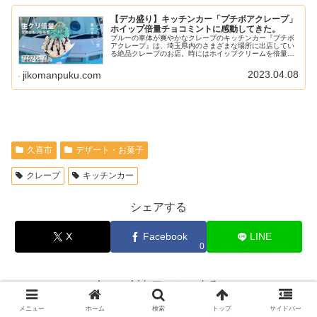
【デカ盛り】キッチンカー「プチボアクレープ」
ホイップ倍量チョコミントに感動してきた。
ブルーの車体が爽やかなクレープのキッチンカー『プチボ
アクレープ』は、埼玉県内のさまざまな場所に出店してい
る絶品クレープのお店。時にはホイップクリームを倍量に
したデカ盛りクレープをSNSで見たりして、めちゃくちゃ
行きたかったんですよね～この日...
2023.04.08
jikomanpuku.com
久喜市
デザート・お菓子
クレープ
キッチンカー
シェアする
X
Facebook
LINE
0
komashiをフォローする
メニュー
ホーム
検索
トップ
サイドバー