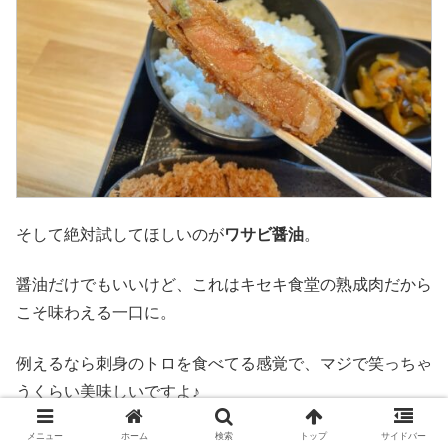
そして絶対試してほしいのが
ワサビ醤油
。
醤油だけでもいいけど、これはキセキ食堂の熟成肉だから
こそ味わえる一口に。
例えるなら刺身のトロを食べてる感覚で、マジで笑っちゃ
うくらい美味しいですよ♪
メニュー
ホーム
検索
トップ
サイドバー