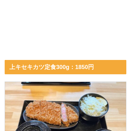
上キセキカツ定食300g：1850円