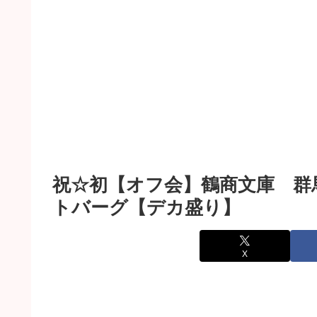
祝☆初【オフ会】鶴商文庫 群
トバーグ【デカ盛り】
X