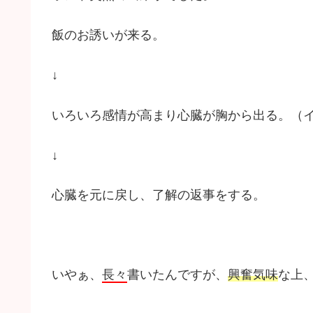
飯のお誘いが来る。
↓
いろいろ感情が高まり心臓が胸から出る。（
↓
心臓を元に戻し、了解の返事をする。
いやぁ、
長々
書いたんですが、
興奮気味
な上