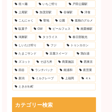
坦々麺
いちご狩り
戸田公園駅
上尾駅
加茂宮駅
谷塚駅
洋食
こんにゃく
聖地
公園
孤独のグルメ
駄菓子
GW
ビールフェス
南栗橋駅
鴻巣駅
タコライス
春日部観光
しいたけ狩り
フジ
トゥンカロン
たまごサンド
豆腐スイーツ
鶏白湯
ズコット
そぼろ丼
商業施設
西東京
四谷
ランチパック
南浦和
夜営業
新潟
ミルクレープ
上福岡
４ｋ
ときがわ町
カテゴリー検索