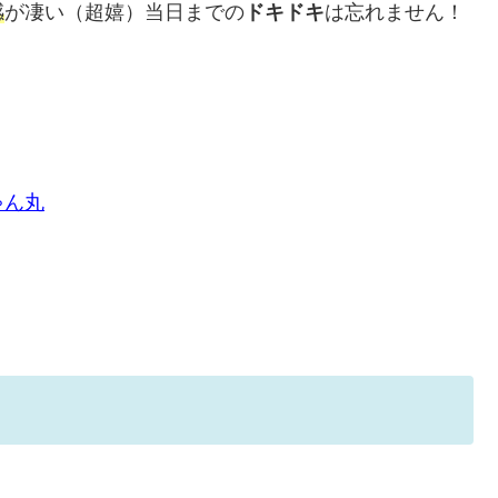
感
が凄い（超嬉）当日までの
ドキドキ
は忘れません！
ゃん丸