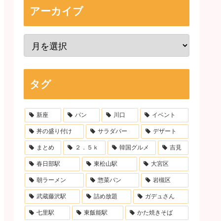
アーカイブ
タグ
新座
パン
川口
イベント
丼の盛り付け
サラダバー
デザート
まとめ
２．５ｋ
韓国グルメ
吉見
春日部駅
東松山駅
大宮区
朝ラーメン
惣菜パン
岩槻区
武蔵藤沢駅
詰め放題
ガデュさん
七里駅
東飯能駅
かた焼きそば