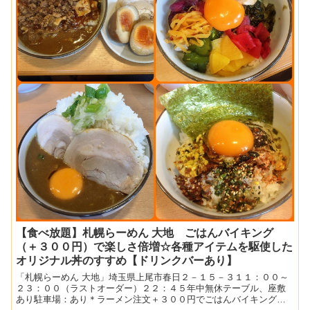
【食べ放題】札幌らーめん 大地 ごはんバイキング
（＋３００円）で楽しさ倍増☆各種アイテムを駆使した
オリジナル丼のすすめ【ドリンクバーあり】
「札幌らーめん 大地」埼玉県上尾市春日２－１５－３１１：００～
２３：００（ラストオーダー）２２：４５年中無休テーブル、座敷
あり駐車場：あり＊ラーメン注文＋３００円でごはんバイキング＊