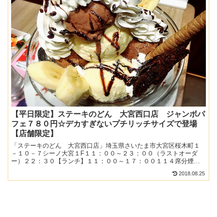
【平日限定】ステーキのどん 大宮西口店 ジャンボパ
フェ７８０円☆デカすぎないプチリッチサイズで登場
【店舗限定】
「ステーキのどん 大宮西口店」埼玉県さいたま市大宮区桜木町１
－１０－７シーノ大宮１F１１：００～２３：００（ラストオーダ
ー）２２：３０【ランチ】１１：００～１７：００１１４席分煙駐
車場：同じ建物に有料駐車場あり２０１８．２月（平日）：１６
2018.08.25
時...