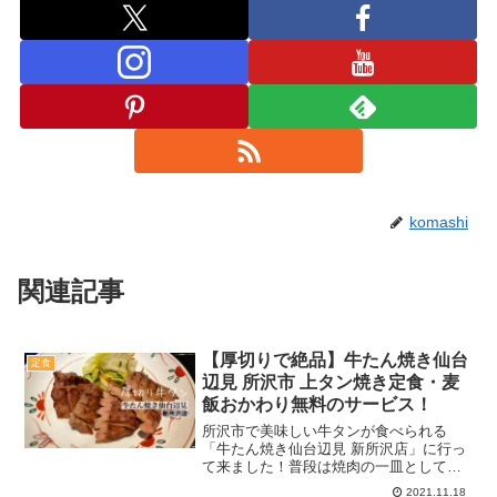
komashi
関連記事
【厚切りで絶品】牛たん焼き仙台
定食
辺見 所沢市 上タン焼き定食・麦
飯おかわり無料のサービス！
所沢市で美味しい牛タンが食べられる
「牛たん焼き仙台辺見 新所沢店」に行っ
て来ました！普段は焼肉の一皿として注
文することがほとんどですが、今回は専
2021.11.18