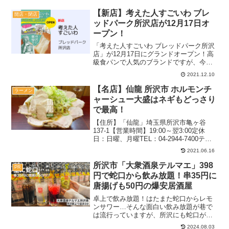
門店♪埼玉で牛タンを食べたくなった時に
おすすめなので、ぜひチェックしてくだ
【新店】考えた人すごいわ ブレ
開店・閉店
さい。記事のメニューや...
ッドパーク所沢店が12月17日オ
ープン！
「考えた人すごいわ ブレッドパーク所沢
店」が12月17日にグランドオープン！高
級食パンで人気のブランドですが、今回
できるお店は塩パン、カレーパン、メロ
2021.12.10
ンパンなど様々なパンが並ぶ総合ベーカ
リーとのこと♪新名物が登場の予感がする
【名店】仙龍 所沢市 ホルモンチ
ラーメン
ので、最新情報を...
ャーシュー大盛はネギもどっさり
で最高！
【住所】「仙龍」埼玉県所沢市亀ヶ谷
137-1【営業時間】19:00～翌3:00定休
日：日曜、月曜TEL：04-2944-7400テー
ブル席有り駐車場：あり2021.1月（緊急
2021.06.16
事態宣言前）：21時過ぎ待ちなしコロナ
の影響で営業時間などの変更が...
所沢市「大衆酒泉テルマエ」398
PR
円で蛇口から飲み放題！串35円に
唐揚げも50円の爆安居酒屋
卓上で飲み放題！はたまた蛇口からレモ
ンサワー…そんな面白い飲み放題が巷で
は流行っていますが、所沢にも蛇口がた
くさんあり『ひねり蛇口ハイ 大衆酒泉テ
2024.08.03