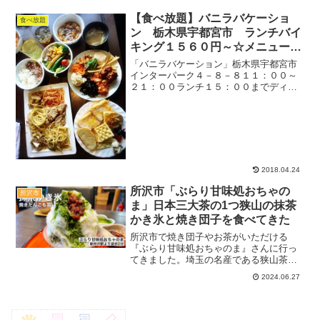
ルマエ所沢泉』を知っていますか？この
日はSNSでも話題になった飲み放題にフ
【食べ放題】バニラバケーショ
食べ放題
ルーツグラスが加わっ...
ン 栃木県宇都宮市 ランチバイ
キング１５６０円～☆メニューは
増え続け宇都宮餃子まで【平日時
「バニラバケーション」栃木県宇都宮市
間無制限】
インターパーク４－８－８１１：００～
２１：００ランチ１５：００までディナ
ー１７：３０から１４０席駐車場：あり
【予約可能】「トップページ」より「栃
木」を選択。店名コピペ用→ バニラ
バケーション↓↓↓↓２０...
2018.04.24
所沢市「ぶらり甘味処おちゃの
所沢市
ま」日本三大茶の1つ狭山の抹茶
かき氷と焼き団子を食べてきた
所沢市で焼き団子やお茶がいただける
『ぶらり甘味処おちゃのま』さんに行っ
てきました。埼玉の名産である狭山茶も
飲めて、カフェとしての利用もおすすめ
2024.06.27
できるスポットです。ふらっと寄ったと
ころ、かき氷も発見したのでぜひチェッ
クしてくださいね♪記事のメ...