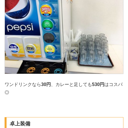
ワンドリンクなら
30円
、カレーと足しても
530円
はコスパ
◎
卓上装備