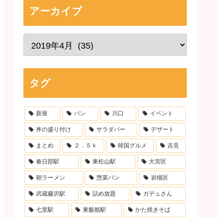
アーカイブ
タグ
新座
パン
川口
イベント
丼の盛り付け
サラダバー
デザート
まとめ
２．５ｋ
韓国グルメ
吉見
春日部駅
東松山駅
大宮区
朝ラーメン
惣菜パン
岩槻区
武蔵藤沢駅
詰め放題
ガデュさん
七里駅
東飯能駅
かた焼きそば