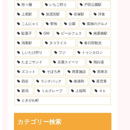
坦々麺
いちご狩り
戸田公園駅
上尾駅
加茂宮駅
谷塚駅
洋食
こんにゃく
聖地
公園
孤独のグルメ
駄菓子
GW
ビールフェス
南栗橋駅
鴻巣駅
タコライス
春日部観光
しいたけ狩り
フジ
トゥンカロン
たまごサンド
豆腐スイーツ
鶏白湯
ズコット
そぼろ丼
商業施設
西東京
四谷
ランチパック
南浦和
夜営業
新潟
ミルクレープ
上福岡
４ｋ
ときがわ町
カテゴリー検索