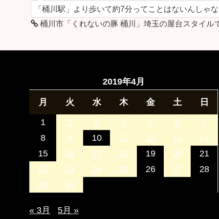
「桶川駅」より歩いて約7分ってことはないんしゃ
桶川市「くれないの豚 桶川」埼玉の屋台スタイル
2019年4月
月
火
水
木
金
土
日
1
2
3
4
5
6
7
8
9
10
11
12
13
14
15
16
17
18
19
20
21
22
23
24
25
26
27
28
29
30
« 3月
5月 »