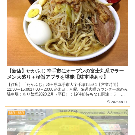
【新店】たかふじ 幸手市にオープンの富士丸系でラー
メン大盛り＋極旨アブラを堪能【駐車場あり】
【住所】「たかふじ」埼玉県幸手市大字千塚1859-1【営業時間】
11:30～15:0017:00～20:00定休日：月曜、隔週火曜カウンター席のみ
駐車場：あり禁煙2020.2月（平日）：19時前待ちなし関連：ラーメ
ンの記事一覧関連：二郎系の...
2023.09.11
開店・閉店