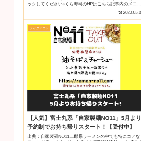
ックしてください♪くら寿司のHPはこちら記事内のメニ
ーや料金は当時の情報です。現在...
2020.05.
テイクアウト
【人気】富士丸系「自家製麺NO11」5月よ
予約制でお持ち帰りスタート！【受付中】
出典：自家製麺NO11二郎系ラーメンの中でも特にコアな