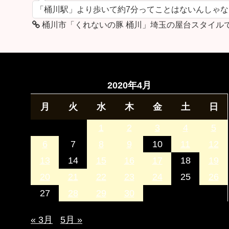
「桶川駅」より歩いて約7分ってことはないんしゃ
桶川市「くれないの豚 桶川」埼玉の屋台スタイル
2020年4月
月
火
水
木
金
土
日
1
2
3
4
5
6
7
8
9
10
11
12
13
14
15
16
17
18
19
20
21
22
23
24
25
26
27
28
29
30
« 3月
5月 »