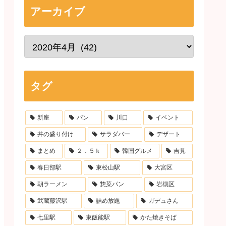
アーカイブ
タグ
新座
パン
川口
イベント
丼の盛り付け
サラダバー
デザート
まとめ
２．５ｋ
韓国グルメ
吉見
春日部駅
東松山駅
大宮区
朝ラーメン
惣菜パン
岩槻区
武蔵藤沢駅
詰め放題
ガデュさん
七里駅
東飯能駅
かた焼きそば