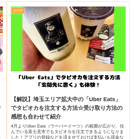
志木市
【解説】埼玉エリア拡大中の「Uber Eats」
リ
でタピオカを注文する方法☆受け取り方法の
感想も合わせて紹介
』
4月よりUber Eats（ウーバーイーツ）の範囲が広がり、住
き
んでいる富士見市でもタピオカを注文できるようになりま
ェ
した！アプリの登録などを済ませておけば支払いも現金な