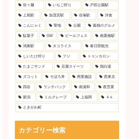
坦々麺
いちご狩り
戸田公園駅
上尾駅
加茂宮駅
谷塚駅
洋食
こんにゃく
聖地
公園
孤独のグルメ
駄菓子
GW
ビールフェス
南栗橋駅
鴻巣駅
タコライス
春日部観光
しいたけ狩り
フジ
トゥンカロン
たまごサンド
豆腐スイーツ
鶏白湯
ズコット
そぼろ丼
商業施設
西東京
四谷
ランチパック
南浦和
夜営業
新潟
ミルクレープ
上福岡
４ｋ
ときがわ町
カテゴリー検索