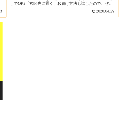
ュ
しでOK♪「玄関先に置く」お届け方法も試したので、ぜひ
チェックしてください...
03
2020.04.29
り