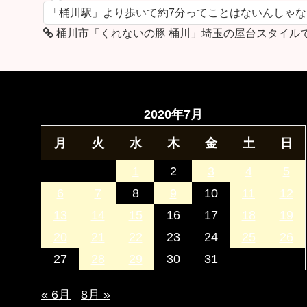
「桶川駅」より歩いて約7分ってことはないんしゃ
桶川市「くれないの豚 桶川」埼玉の屋台スタイル
2020年7月
月
火
水
木
金
土
日
1
2
3
4
5
6
7
8
9
10
11
12
13
14
15
16
17
18
19
20
21
22
23
24
25
26
27
28
29
30
31
« 6月
8月 »