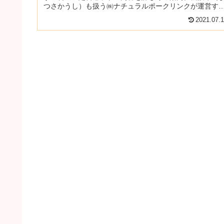
つさかうし）も扱う㈱ナチュラルポークリンクが運営す
注目の新業態に注目です！
2021.07.