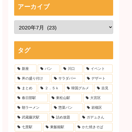
アーカイブ
タグ
新座
パン
川口
イベント
丼の盛り付け
サラダバー
デザート
まとめ
２．５ｋ
韓国グルメ
吉見
春日部駅
東松山駅
大宮区
朝ラーメン
惣菜パン
岩槻区
武蔵藤沢駅
詰め放題
ガデュさん
七里駅
東飯能駅
かた焼きそば