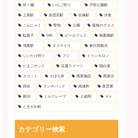
坦々麺
いちご狩り
戸田公園駅
上尾駅
加茂宮駅
谷塚駅
洋食
こんにゃく
聖地
公園
孤独のグルメ
駄菓子
GW
ビールフェス
南栗橋駅
鴻巣駅
タコライス
春日部観光
しいたけ狩り
フジ
トゥンカロン
たまごサンド
豆腐スイーツ
鶏白湯
ズコット
そぼろ丼
商業施設
西東京
四谷
ランチパック
南浦和
夜営業
新潟
ミルクレープ
上福岡
４ｋ
ときがわ町
カテゴリー検索