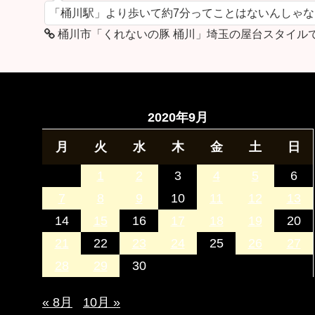
「桶川駅」より歩いて約7分ってことはないんしゃ
桶川市「くれないの豚 桶川」埼玉の屋台スタイル
2020年9月
月
火
水
木
金
土
日
1
2
3
4
5
6
7
8
9
10
11
12
13
14
15
16
17
18
19
20
21
22
23
24
25
26
27
28
29
30
« 8月
10月 »