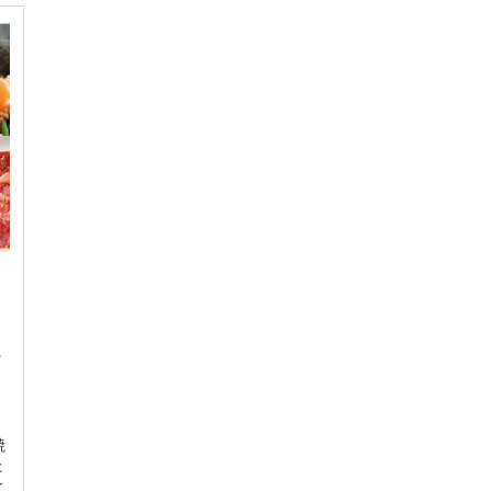
2
焼
た
ン