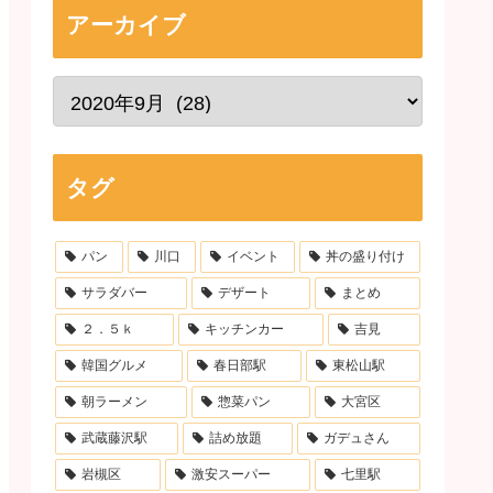
アーカイブ
タグ
パン
川口
イベント
丼の盛り付け
サラダバー
デザート
まとめ
２．５ｋ
キッチンカー
吉見
韓国グルメ
春日部駅
東松山駅
朝ラーメン
惣菜パン
大宮区
武蔵藤沢駅
詰め放題
ガデュさん
岩槻区
激安スーパー
七里駅