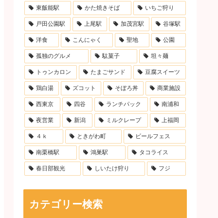
東飯能駅
かた焼きそば
いちご狩り
戸田公園駅
上尾駅
加茂宮駅
谷塚駅
洋食
こんにゃく
聖地
公園
孤独のグルメ
駄菓子
坦々麺
トゥンカロン
たまごサンド
豆腐スイーツ
鶏白湯
ズコット
そぼろ丼
商業施設
西東京
四谷
ランチパック
南浦和
夜営業
新潟
ミルクレープ
上福岡
４ｋ
ときがわ町
ビールフェス
南栗橋駅
鴻巣駅
タコライス
春日部観光
しいたけ狩り
フジ
カテゴリー検索