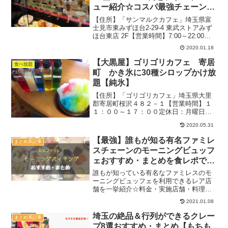
ュー紹介☆コスパ最強チェーン店
【全国】
【住所】「サンマルクカフェ」埼玉県富
士見市東みずほ台2-29-4 東武ストアみず
ほ台東店 2F【営業時間】7:00～22:00定
休日：なしTEL：049-275-030982席テー
2020.01.18
ブル席駐車場：なし分煙2020.1月（週
末）：19時過ぎ待ち...
【大黒屋】ゴリゴリカフェ 寄居
食べ放題
町 かき氷に30種シロップかけ放
題【純氷】
【住所】「ゴリゴリカフェ」埼玉県大里
郡寄居町桜沢４８２－１【営業時間】１
１：００～１７：００定休日：月曜日
（日曜不定休）テーブル席４卓駐車場：
2020.05.31
店横にあり２０１７．１１月土曜：１３
時過先客なし関連：カフェの記事一覧関
【最強】誰もが知る有名ファミレ
まとめ系記事
連：デザート＆お菓子の記事...
スチェーンのモーニングビュッフ
ェおすすめ・まとめを食レポで紹
介【注目】
誰もが知っている有名なファミレスのモ
ーニングビュッフェを利用できるレア店
舗を一挙紹介☆料金・実施店舗・料理の
内容・利用時間なども合わせてチェック
2021.01.08
してくださいね♪
埼玉の絶品＆行列ができるクレー
まとめ系記事
プ8選おすすめ・まとめ【もちも