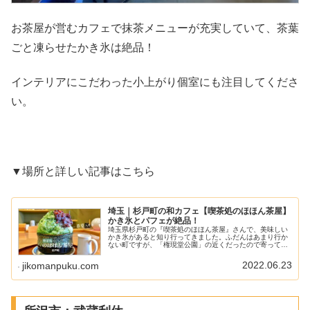
お茶屋が営むカフェで抹茶メニューが充実していて、茶葉
ごと凍らせたかき氷は絶品！
インテリアにこだわった小上がり個室にも注目してくださ
い。
▼場所と詳しい記事はこちら
埼玉｜杉戸町の和カフェ【喫茶処のほほん茶屋】
かき氷とパフェが絶品！
埼玉県杉戸町の『喫茶処のほほん茶屋』さんで、美味しい
かき氷があると知り行ってきました。ふだんはあまり行か
ない町ですが、「権現堂公園」の近くだったので寄ってみ
ることに。店内の雰囲気も良いし、様々な和スイーツがあ
ったので、ぜひ参考にしてください...
2022.06.23
jikomanpuku.com