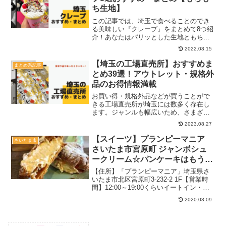
ち生地】
この記事では、埼玉で食べることのでき
る美味しい『クレープ』をまとめて8つ紹
介！あなたはパリッとした生地ともちも
ち生地どちらがお好きですか？古くから
2022.08.15
人気の老舗から最近の注目店まで、実際
に行って来たお店から選んだので、クレ
【埼玉の工場直売所】おすすめま
まとめ系記事
ープ好きはぜひ参考にし...
とめ39選！アウトレット・規格外
品のお得情報満載
お買い得・規格外品などが買うことがで
きる工場直売所が埼玉には数多く存在し
ます。ジャンルも幅広いため、さまざま
な工場巡りを楽めるのも魅力的！そんな
2023.08.27
情報を一つの記事でみれたらいいなと思
い、まとめ記事を作りました。これから
【スイーツ】プランピーマニア
さいたま市
行こうと思って場所もたく...
さいたま市宮原町 ジャンボシュ
ークリーム☆パンケーキはもうす
ぐ♪【カフェ】
【住所】「プランピーマニア」埼玉県さ
いたま市北区宮原町3-232-2 1F【営業時
間】12:00～19:00くらいイートイン・ラ
ストオーダー（17:00）定休日：月、火曜
2020.03.09
日TEL：048-716-9792テーブル席、小上
がり駐車場：なし20...