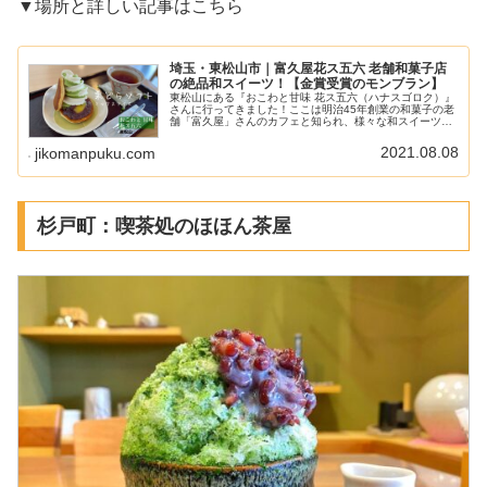
▼場所と詳しい記事はこちら
埼玉・東松山市｜富久屋花ス五六 老舗和菓子店
の絶品和スイーツ！【金賞受賞のモンブラン】
東松山にある『おこわと甘味 花ス五六（ハナスゴロク）』
さんに行ってきました！ここは明治45年創業の和菓子の老
舗「富久屋」さんのカフェと知られ、様々な和スイーツを
いただくことができます。隣にはテイクアウトできる「富
久屋 春秋庵本店」が併設され...
2021.08.08
jikomanpuku.com
杉戸町：喫茶処のほほん茶屋