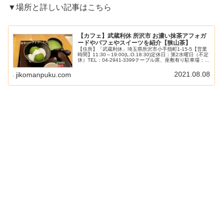
▼場所と詳しい記事はこちら
【カフェ】武蔵利休 所沢市 お濃い抹茶アフォガ
ードやパフェやスイーツを紹介【狭山茶】
【住所】「武蔵利休」埼玉県所沢市小手指町1-15-5【営業
時間】11:30～19:00(L.O.18:30)定休日：第2水曜日（不定
休）TEL：04-2941-3399テーブル席、座敷有り駐車場：な
し2021.2月（週末）：16時過ぎ先客2...
2021.08.08
jikomanpuku.com