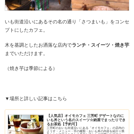
いも街道沿いにあるその名の通り「さつまいも」をコンセ
プトにしたカフェ。
木を基調としたお洒落な店内で
ランチ・スイーツ・焼き芋
までいただけます。
（焼き芋は季節による）
▼場所と詳しい記事はこちら
【人気店】オイモカフェ 三芳町 デザートなのに
いも丼という名のスイーツ☆納屋でまったりでき
るお茶処【予約可】
三芳町のおいも街道沿いにある「オイモカフェ」の店内の
ようす・メニュー・芋の種類・おいも丼の内容を紹介☆県