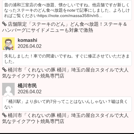
昔の浦和三室店の食べ放題、懐かしいですね。他店舗ですが新しく
なったステーキのどん食べ放題をnoteで記事にしました、よろしけ
ればご覧くださいhttps://note.com/massa358/n/n5...
店舗限定「ステーキのどん」どん食べ放題！ステーキ＆
ハンバーグにサイドメニューも対象で激熱
komashi
2026.04.02
失礼しました！車での間違いですね。すぐに修正させていただきま
した。
桶川市「くれないの豚 桶川」埼玉の屋台スタイルで大人
気なテイクアウト焼鳥専門店
桶川市民
2026.04.02
「桶川駅」より歩いて約7分ってことはないんしゃない？嘘は良く
ない
桶川市「くれないの豚 桶川」埼玉の屋台スタイルで大人
気なテイクアウト焼鳥専門店