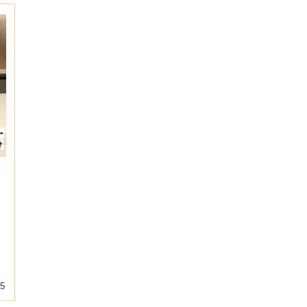
リ
リ
25