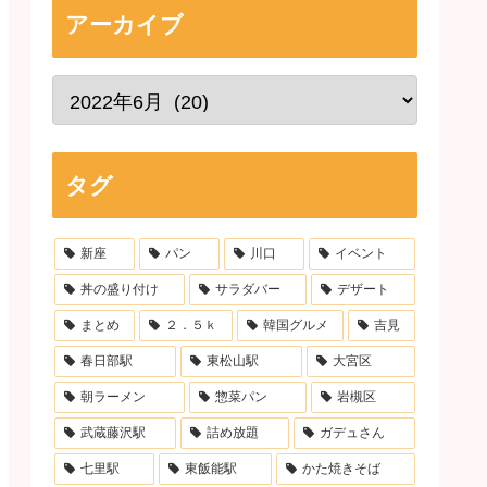
アーカイブ
タグ
新座
パン
川口
イベント
丼の盛り付け
サラダバー
デザート
まとめ
２．５ｋ
韓国グルメ
吉見
春日部駅
東松山駅
大宮区
朝ラーメン
惣菜パン
岩槻区
武蔵藤沢駅
詰め放題
ガデュさん
七里駅
東飯能駅
かた焼きそば