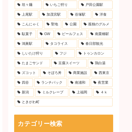
坦々麺
いちご狩り
戸田公園駅
上尾駅
加茂宮駅
谷塚駅
洋食
こんにゃく
聖地
公園
孤独のグルメ
駄菓子
GW
ビールフェス
南栗橋駅
鴻巣駅
タコライス
春日部観光
しいたけ狩り
フジ
トゥンカロン
たまごサンド
豆腐スイーツ
鶏白湯
ズコット
そぼろ丼
商業施設
西東京
四谷
ランチパック
南浦和
夜営業
新潟
ミルクレープ
上福岡
４ｋ
ときがわ町
カテゴリー検索