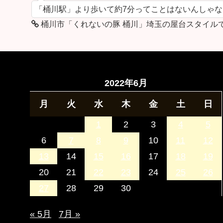
「桶川駅」より歩いて約7分ってことはないんしゃ
桶川市「くれないの豚 桶川」埼玉の屋台スタイル
2022年6月
月
火
水
木
金
土
日
1
2
3
4
5
6
7
8
9
10
11
12
13
14
15
16
17
18
19
20
21
22
23
24
25
26
27
28
29
30
« 5月
7月 »