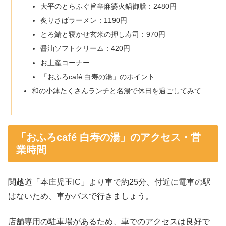
大平のとらふぐ旨辛麻婆火鍋御膳：2480円
炙りさばラーメン：1190円
とろ鯖と寝かせ玄米の押し寿司：970円
醤油ソフトクリーム：420円
お土産コーナー
「おふろcafé 白寿の湯」のポイント
和の小鉢たくさんランチと名湯で休日を過ごしてみて
「おふろcafé 白寿の湯」のアクセス・営
業時間
関越道「本庄児玉IC」より車で約25分、付近に電車の駅
はないため、車かバスで行きましょう。
店舗専用の駐車場があるため、車でのアクセスは良好で