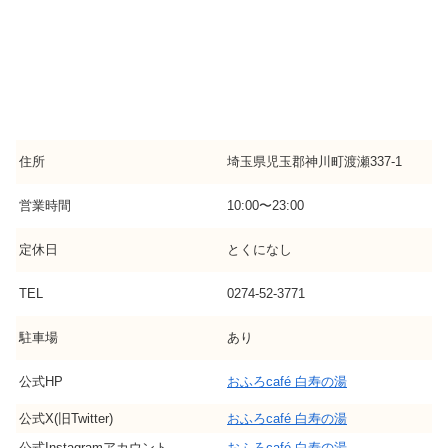
住所
埼玉県児玉郡神川町渡瀬337-1
営業時間
10:00〜23:00
定休日
とくになし
TEL
0274-52-3771
駐車場
あり
公式HP
おふろcafé 白寿の湯
公式X(旧Twitter)
おふろcafé 白寿の湯
公式Instagramアカウント
おふろcafé 白寿の湯