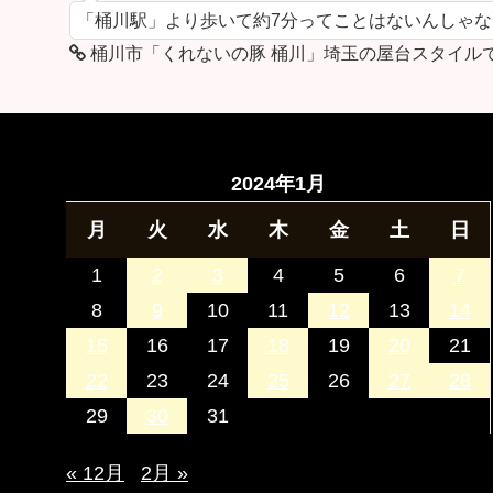
「桶川駅」より歩いて約7分ってことはないんしゃ
桶川市「くれないの豚 桶川」埼玉の屋台スタイル
2024年1月
月
火
水
木
金
土
日
1
2
3
4
5
6
7
8
9
10
11
12
13
14
15
16
17
18
19
20
21
22
23
24
25
26
27
28
29
30
31
« 12月
2月 »