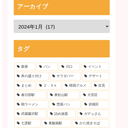
アーカイブ
タグ
新座
パン
川口
イベント
丼の盛り付け
サラダバー
デザート
まとめ
２．５ｋ
韓国グルメ
吉見
春日部駅
東松山駅
大宮区
朝ラーメン
惣菜パン
岩槻区
武蔵藤沢駅
詰め放題
ガデュさん
七里駅
東飯能駅
かた焼きそば