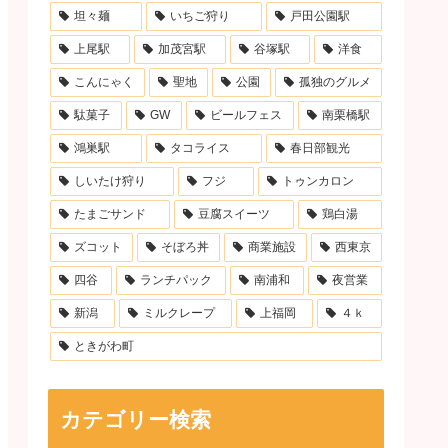
坦々麺
いちご狩り
戸田公園駅
上尾駅
加茂宮駅
谷塚駅
洋食
こんにゃく
聖地
公園
孤独のグルメ
駄菓子
GW
ビールフェス
南栗橋駅
鴻巣駅
タコライス
春日部観光
しいたけ狩り
フジ
トゥンカロン
たまごサンド
豆腐スイーツ
鶏白湯
ズコット
そぼろ丼
商業施設
西東京
四谷
ランチパック
南浦和
夜営業
新潟
ミルクレープ
上福岡
４ｋ
ときがわ町
カテゴリー検索