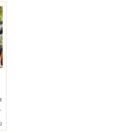
草
ク
で
02