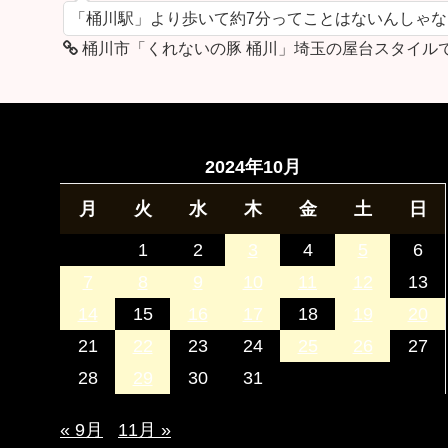
「桶川駅」より歩いて約7分ってことはないんしゃ
桶川市「くれないの豚 桶川」埼玉の屋台スタイル
2024年10月
月
火
水
木
金
土
日
1
2
3
4
5
6
7
8
9
10
11
12
13
14
15
16
17
18
19
20
21
22
23
24
25
26
27
28
29
30
31
« 9月
11月 »