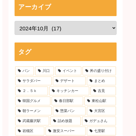
アーカイブ
タグ
パン
川口
イベント
丼の盛り付け
サラダバー
デザート
まとめ
２．５ｋ
キッチンカー
吉見
韓国グルメ
春日部駅
東松山駅
朝ラーメン
惣菜パン
大宮区
武蔵藤沢駅
詰め放題
ガデュさん
岩槻区
激安スーパー
七里駅