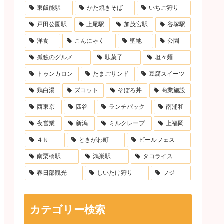
東飯能駅
かた焼きそば
いちご狩り
戸田公園駅
上尾駅
加茂宮駅
谷塚駅
洋食
こんにゃく
聖地
公園
孤独のグルメ
駄菓子
坦々麺
トゥンカロン
たまごサンド
豆腐スイーツ
鶏白湯
ズコット
そぼろ丼
商業施設
西東京
四谷
ランチパック
南浦和
夜営業
新潟
ミルクレープ
上福岡
４ｋ
ときがわ町
ビールフェス
南栗橋駅
鴻巣駅
タコライス
春日部観光
しいたけ狩り
フジ
カテゴリー検索