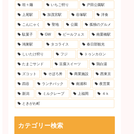
坦々麺
いちご狩り
戸田公園駅
上尾駅
加茂宮駅
谷塚駅
洋食
こんにゃく
聖地
公園
孤独のグルメ
駄菓子
GW
ビールフェス
南栗橋駅
鴻巣駅
タコライス
春日部観光
しいたけ狩り
フジ
トゥンカロン
たまごサンド
豆腐スイーツ
鶏白湯
ズコット
そぼろ丼
商業施設
西東京
四谷
ランチパック
南浦和
夜営業
新潟
ミルクレープ
上福岡
４ｋ
ときがわ町
カテゴリー検索