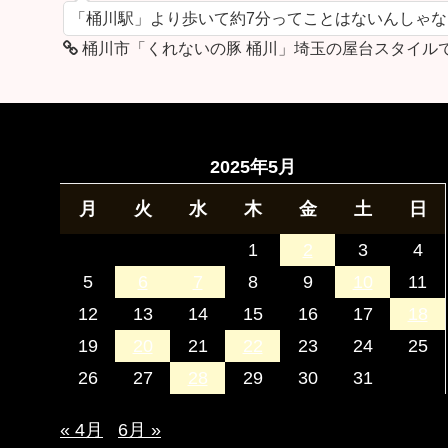
「桶川駅」より歩いて約7分ってことはないんしゃ
桶川市「くれないの豚 桶川」埼玉の屋台スタイル
2025年5月
月
火
水
木
金
土
日
1
2
3
4
5
6
7
8
9
10
11
12
13
14
15
16
17
18
19
20
21
22
23
24
25
26
27
28
29
30
31
« 4月
6月 »