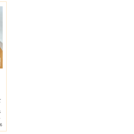
」
ツ
ズ
、
べ
ち
06