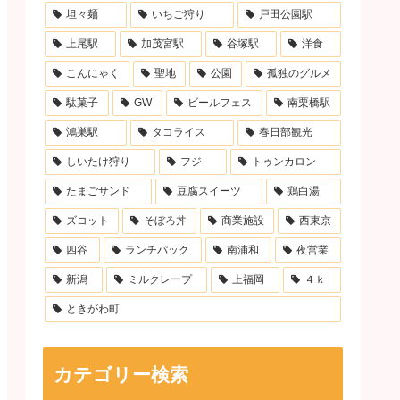
坦々麺
いちご狩り
戸田公園駅
上尾駅
加茂宮駅
谷塚駅
洋食
こんにゃく
聖地
公園
孤独のグルメ
駄菓子
GW
ビールフェス
南栗橋駅
鴻巣駅
タコライス
春日部観光
しいたけ狩り
フジ
トゥンカロン
たまごサンド
豆腐スイーツ
鶏白湯
ズコット
そぼろ丼
商業施設
西東京
四谷
ランチパック
南浦和
夜営業
新潟
ミルクレープ
上福岡
４ｋ
ときがわ町
カテゴリー検索