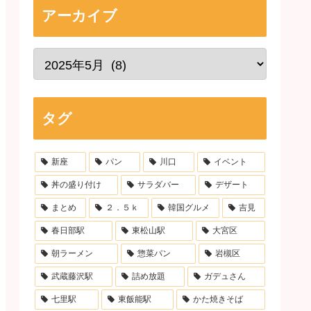
アーカイブ
タグ
新座
パン
川口
イベント
丼の盛り付け
サラダバー
デザート
まとめ
２．５ｋ
韓国グルメ
吉見
春日部駅
東松山駅
大宮区
朝ラーメン
惣菜パン
岩槻区
武蔵藤沢駅
詰め放題
ガデュさん
七里駅
東飯能駅
かた焼きそば