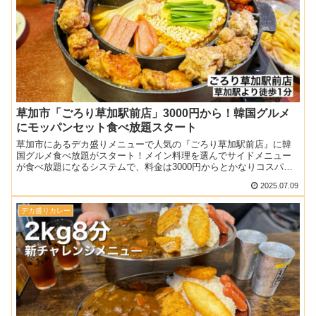
草加市「ごろり草加駅前店」3000円から！韓国グルメ
にモッパンセット食べ放題スタート
草加市にあるデカ盛りメニューで人気の『ごろり草加駅前店』に韓
国グルメ食べ放題がスタート！メイン料理を選んでサイドメニュー
が食べ放題になるシステムで、料金は3000円からとかなりコスパも
よく、今回はその内容を一通り取材させていただきました。い...
2025.07.09
デカ盛りカレー