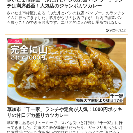
チは満席必至！人気店のジャンボカツカレー
さいたま市緑区にある『ぶた丼とパンのお店 バン ブー』のランチタ
イムに行ってきました。豚丼がウリのお店ですが、店内で総菜パン
も買うことができるお店です。エリア的に人が多い場所ではないの
ですが、お昼時はお客さんが絶え間なく押し寄せてくる人気っ...
2024.09.12
デカ盛り
草加市「千一家」ランチや定食が人気！1000円ポッキ
リの甘口デカ盛りカツカレー
草加市にあるボリューミーでコスパも良いと評判の『千一家』に行
ってきました。定食のご飯が爆盛りだったり、ガッツリ食べたい時
にお世話になった方も多いのではないでしょうか？この日はSNSで