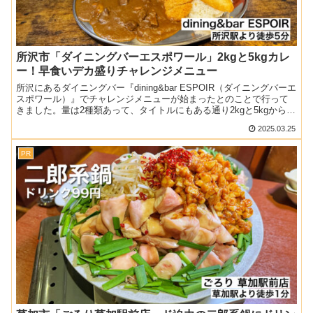
所沢市「ダイニングバーエスポワール」2kgと5kgカレ
ー！早食いデカ盛りチャレンジメニュー
所沢にあるダイニングバー『dining&bar ESPOIR（ダイニングバーエ
スポワール）』でチャレンジメニューが始まったとのことで行って
きました。量は2種類あって、タイトルにもある通り2kgと5kgから選
べるパターン！訪問時はまだ成功者も...
2025.03.25
PR