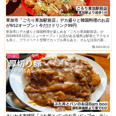
草加市「ごろり草加駅前店」デカ盛りと韓国料理のお店
が9/12オープン！今だけドリンク99円
草加市にデカ盛りと韓国料理が楽しめる『ごろり草加駅前店』が
2024年9月12日にニューオープン！お店がある場所は駅前とアクセス
も良く、プライベート空間でカップル席もあり。そんな注目の新店
のデカ盛りメニューを一足早く取材させていただきました。...
2024.09.12
デカ盛り
さいたま市緑区「ぶた丼とパンのお店 バン ブー」ラン