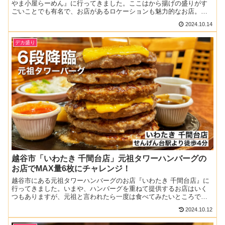
やま小屋らーめん』に行ってきました。ここはから揚げの盛りがす
ごいことでも有名で、お店があるロケーションも魅力的なお店。ド
ライブがてらにもいいし、自然を感じるお出かけ好きな人はぜひ...
2024.10.14
デカ盛り
越谷市「いわたき 千間台店」元祖タワーハンバーグの
お店でMAX量6枚にチャレンジ！
越谷市にある元祖タワーハンバーグのお店『いわたき 千間台店』に
行ってきました。いまや、ハンバーグを重ねて提供するお店はいく
つもありますが、元祖と言われたら一度は食べてみたいところです
よね！メインのハンバーグやステーキにはサラダバーも付いてき...
2024.10.12