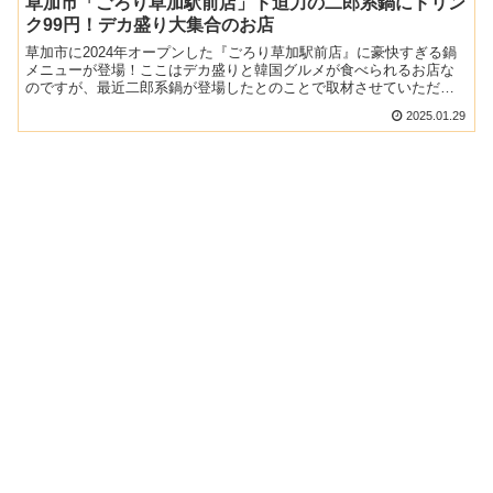
草加市「ごろり草加駅前店」ド迫力の二郎系鍋にドリン
ク99円！デカ盛り大集合のお店
草加市に2024年オープンした『ごろり草加駅前店』に豪快すぎる鍋
メニューが登場！ここはデカ盛りと韓国グルメが食べられるお店な
のですが、最近二郎系鍋が登場したとのことで取材させていただき
ました。冬にピッタリのメニューということもあり、今回は食...
2025.01.29