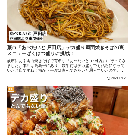
蕨市「あぺたいと 戸田店」デカ盛り両面焼きそばの裏
メニューばくはつ盛りに挑戦！
蕨市にある両面焼きそばで有名な『あぺたいと 戸田店』に行ってき
ました。本店は高島平にあり、数年前はデカ盛りでも話題になって
いたお店ですね！前から一度は食べてみたいと思っていたので、近
くに来た際に寄ってみることに。メニュー表にはないけどデカ盛...
2024.09.26
PR