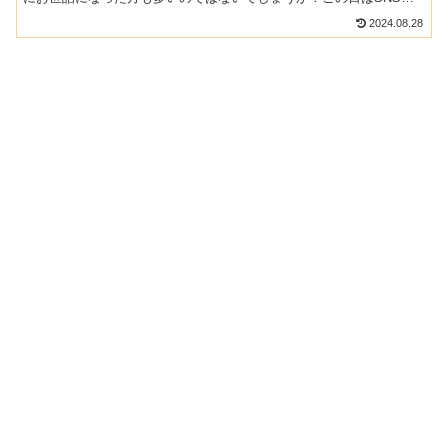
もよく見かけていたカツカレーを食べてきましたよ。夜も定食や...
2024.08.28