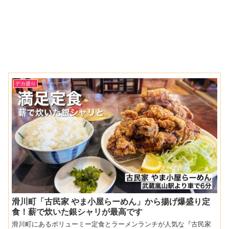
デカ盛り
滑川町「古民家 やま小屋らーめん」から揚げ爆盛り定
食！薪で炊いた銀シャリが最高です
滑川町にあるボリューミー定食とラーメンランチが人気な『古民家