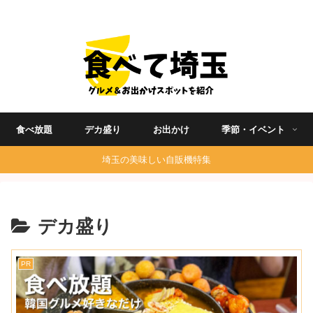
埼玉グルメ食べ歩きを中心に発信する地域ブログ
食べ放題
デカ盛り
お出かけ
季節・イベント
埼玉の美味しい自販機特集
デカ盛り
PR