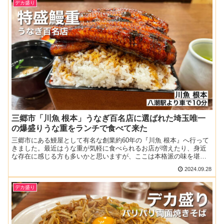
デカ盛り
三郷市「川魚 根本」うなぎ百名店に選ばれた埼玉唯一
の爆盛りうな重をランチで食べて来た
三郷市にある鰻屋として有名な創業約60年の『川魚 根本』へ行って
きました。最近はうな重が気軽に食べられるお店が増えたり、身近
な存在に感じる方も多いかと思いますが、ここは本格派の味を堪能
することができる大人気店ですね！この日はお目当てのうな重...
2024.09.28
デカ盛り