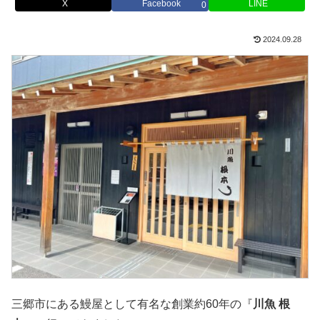
X
Facebook
LINE
0
2024.09.28
三郷市にある鰻屋として有名な創業約60年の『
川魚 根