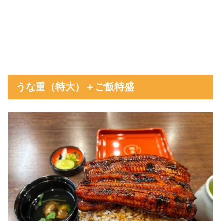
うな重（特大）＋ご飯特盛