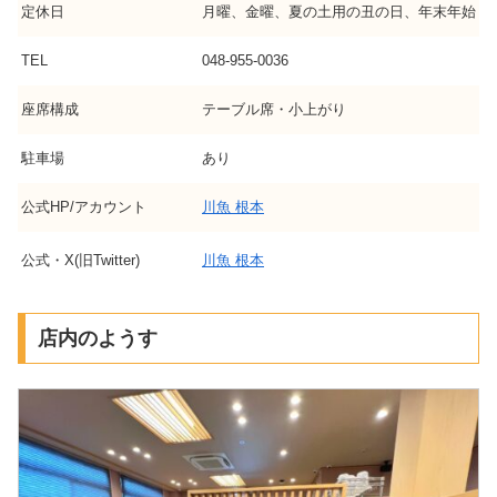
定休日
月曜、金曜、夏の土用の丑の日、年末年始
TEL
048-955-0036
座席構成
テーブル席・小上がり
駐車場
あり
公式HP/アカウント
川魚 根本
公式・X(旧Twitter)
川魚 根本
店内のようす