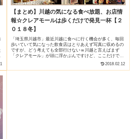
【まとめ】川越の気になる食べ放題、お店情
報☆クレアモールは歩くだけで発見一杯【２
０１８冬】
お
「埼玉県川越市」最近川越に食べに行く機会が多く、毎回
り
歩いていて気になった飲食店はとりあえず写真に収めるの
た
ですが、どう考えても全部行けないｗ川越と言えばまず
低
「クレアモール」が頭に浮かぶんですけど、ここだけでも
かなりの数の店舗があり、サービスの...
11
2018.02.12