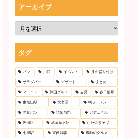
アーカイブ
タグ
パン
川口
イベント
丼の盛り付け
サラダバー
デザート
まとめ
２．５ｋ
韓国グルメ
吉見
春日部駅
東松山駅
大宮区
朝ラーメン
惣菜パン
詰め放題
ガデュさん
岩槻区
武蔵藤沢駅
かた焼きそば
七里駅
東飯能駅
孤独のグルメ