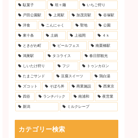
駄菓子
坦々麺
いちご狩り
戸田公園駅
上尾駅
加茂宮駅
谷塚駅
洋食
こんにゃく
聖地
公園
東十条
土鍋
上福岡
４ｋ
ときがわ町
ビールフェス
南栗橋駅
鴻巣駅
タコライス
春日部観光
しいたけ狩り
フジ
トゥンカロン
たまごサンド
豆腐スイーツ
鶏白湯
ズコット
そぼろ丼
商業施設
西東京
四谷
ランチパック
南浦和
夜営業
新潟
ミルクレープ
カテゴリー検索