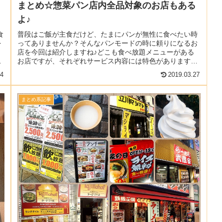
まとめ☆惣菜パン店内全品対象のお店もある
よ♪
食
普段はご飯が主食だけど、たまにパンが無性に食べたい時
を
ってありませんか？そんなパンモードの時に頼りになるお
と
店を今回は紹介しますね♪どこも食べ放題メニューがある
店
お店ですが、それぞれサービス内容には特色があります。
「店内商品をすべて食べ放題」「焼...
24
2019.03.27
まとめ系記事