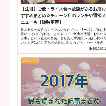
【注目】ご飯・ライス食べ放題があるお店お
すすめまとめ☆チェーン店のランチや通常メ
ニューも【随時更新】
数ある食べ放題のジャンルのなかでも、リーズナブルに
腹いっぱいになれることの多い「ご飯食べ放題・お替わ
自由」という魔法の言葉。とりあえずお腹いっぱい食べ
いオカズは少しでも米があればいいなどと、ハードルの
い条件のためにファンも多く、お店...
2019.02.
生活/ニュース