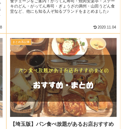
食チェーンをご案内！がってん寿司・焼肉安楽亭・ステー
で
キのどん・がってん寿司・ぎょうざの満州・山田うどん食
出
堂など、他にも知る人ぞ知るブランドをまとめました♪
ェ
18
2020.11.04
まとめ系記事
ま
【埼玉版】パン食べ放題があるお店おすすめ