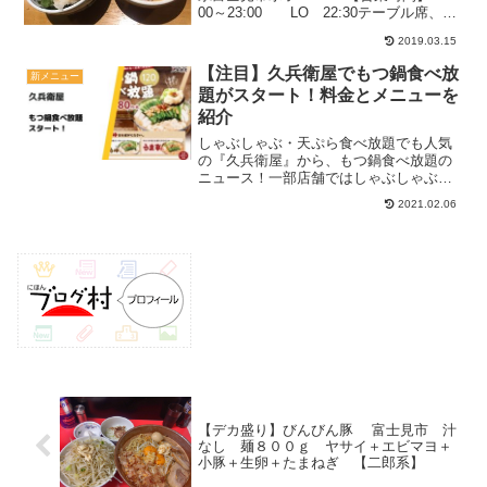
00～23:00 LO 22:30テーブル席、座
敷有り駐車場2０台以上分煙(11〜14時ま
2019.03.15
で禁煙)(14〜23時まで喫煙可)関連：デカ
盛りの記事一覧 関連：食...
【注目】久兵衛屋でもつ鍋食べ放
新メニュー
題がスタート！料金とメニューを
紹介
しゃぶしゃぶ・天ぷら食べ放題でも人気
の『久兵衛屋』から、もつ鍋食べ放題の
ニュース！一部店舗ではしゃぶしゃぶの
食べ放題が休止されたので、対象店舗と
2021.02.06
共にお伝えしますね。記事内のメニュー
や料金は当時の情報です。現在とは異な
る可能性があるので、予め...
【デカ盛り】びんびん豚 富士見市 汁
なし 麺８００ｇ ヤサイ＋エビマヨ＋
小豚＋生卵＋たまねぎ 【二郎系】