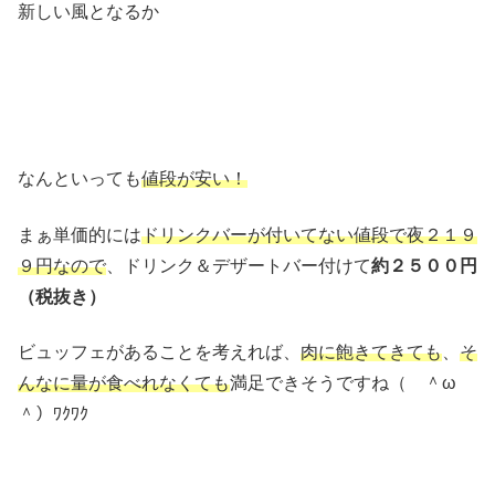
新しい風となるか
なんといっても
値段が安い！
まぁ単価的には
ドリンクバーが付いてない値段で夜２１９
９円なので
、ドリンク＆デザートバー付けて
約２５００円
（税抜き）
ビュッフェがあることを考えれば、
肉に飽きてきても
、
そ
んなに量が食べれなくても
満足できそうですね（ ＾ω
＾）ﾜｸﾜｸ