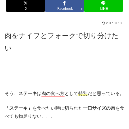
X
Facebook
LINE
0
2017.07.10
肉をナイフとフォークで切り分けた
い
そう、
ステーキ
は
肉の食べ方
として
特別
だと思っている。
「ステーキ」
を食べたい時に切られた
一口サイズの肉
を食
べても物足りない、、、