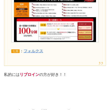
：
フォルクス
引用
私的には
リブロイン
の方が好き！！