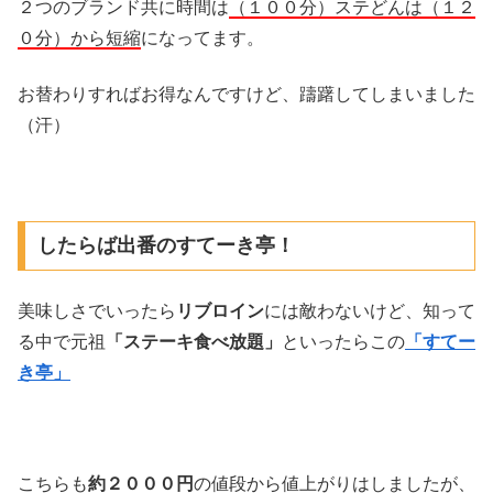
２つのブランド共に時間は
（１００分）ステどんは
（１２
０
分）から短縮
になってます。
お替わりすればお得なんですけど、躊躇してしまいました
（汗）
したらば出番のすてーき亭！
美味しさでいったら
リブロイン
には敵わないけど、知って
る中で元祖
「ステーキ食べ放題」
といったらこの
「すてー
き亭」
こちらも
約２０００円
の値段から値上がりはしましたが、