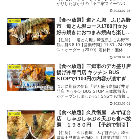
がりしたばかりの「不二家スイーツバイ
キング」が大幅に値下げしてカムバック
2023.07.25
してきました。サービス変わらず以前よ
りも利用しやすくなったので、また行き
【食べ放題】道とん堀 ふじみ野
食べ放題
たい人も増えるでしょうね...
市 道とん堀コース1780円☆お
好み焼きにおつまみ焼肉も楽しめ
るぞ【全54品】
【住所】「道とん堀」埼玉県ふじみ野市
鶴ヶ舞3-8-10【営業時間】11:30～24:00ラ
ストオーダー（23:00）定休日：無休
TEL：049-293-9678137席テーブル席、座
2020.02.24
敷、掘り炬燵有り駐車場：あり分煙
2019.1月（週末）：1...
【食べ放題】三郷市のデカ盛り唐
食べ放題
揚げ丼専門店 キッチン BUS
STOPで1100円の内容が凄すぎ
た。
ついに期待の新店『デカ盛り唐揚げ丼専
門店 キッチン BUS STOP 三郷駅前店』
がオープンしましたね！SNSでも情報を
追っていましたが、メニューの数をはじ
2023.06.01
め、料金もぶっ飛んでる内容でさっそく
食べに行ってみることに。ルールなどは
【食べ放題】久兵衛屋 みずほ台
食べ放題
一度行けば分...
店 しゃぶしゃぶ＆天ぷら食べ放
題 １９８０円 【予約で割引】
【住所】「久兵衛屋 みずほ台店」埼玉
県富士見市水子2563-４【営業時間】11：