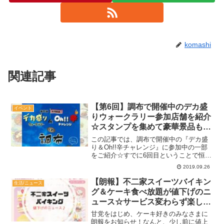
komashi
関連記事
【第6回】調布で開催中のデカ盛
イベント
りウォークラリー参加店舗を紹介
☆スタンプを集めて豪華景品も狙
えるぞ♪【2019】
この記事では、調布で開催中の『デカ盛
り＆Oh!!辛チャレンジ』に参加中の一部
をご紹介☆すでに6回目ということで恒例
になってきましたね～今回は盛り上がり
2019.09.26
を見せるラグビーをテーマとしたメニュ
ーが多々登場。期間もまだまだあるの
【朗報】不二家スイーツバイキン
生活/ニュース
で、気になる方はぜひ...
グ＆ケーキ食べ放題が値下げのニ
ュース☆サービス変わらず楽しめ
る【60分】
甘党をはじめ、ケーキ好きのみなさまに
朗報をお知らせ！なんと、少し前に値上