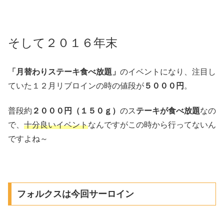
そして２０１６年末
「月替わりステーキ食べ放題」
のイベントになり、注目し
ていた１２月リブロインの時の値段が
５０００円
。
普段約
２０００円（１５０ｇ）
のス
テーキが食べ放題
なの
で、
十分良いイベント
なんですがこの時から行ってないん
ですよね～
フォルクスは今回サーロイン