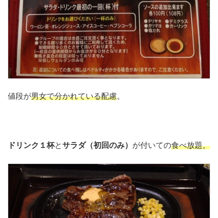
値段が
男女で分かれている配慮
。
ドリンク１杯
と
サラダ（初回のみ）
が付いての
食べ放題。