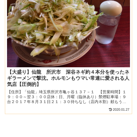
【大盛り】仙龍 所沢市 深谷ネギ約４本分を使ったネ
ギラーメンで撃沈。ホルモンもウマい常連に愛される人
気店【圧倒的】
【住所】「仙龍」埼玉県所沢市亀ヶ谷１３７－１ 【営業時間】１
９：００～翌３：００店休：日、月曜（臨休あり）禁煙駐車場：９
台２０１７年８月３１日２１：３０待ちなし（店内８割）頼もうと
すると一旦制止がかかる玄人仕様のネギラーメンはじめに。いや
2020.01.27
ぁ...