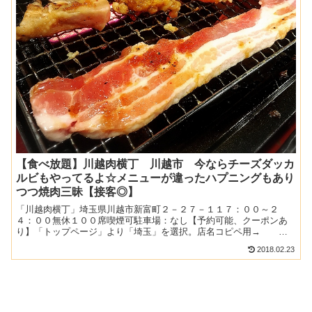
【食べ放題】川越肉横丁 川越市 今ならチーズダッカ
ルビもやってるよ☆メニューが違ったハプニングもあり
つつ焼肉三昧【接客◎】
「川越肉横丁」埼玉県川越市新富町２－２７－１１７：００～２
４：００無休１００席喫煙可駐車場：なし【予約可能、クーポンあ
り】「トップページ」より「埼玉」を選択。店名コピペ用→ 川
越肉横丁↓↓↓↓２０１６年６月２０日 オープン。食べ放題１９５...
2018.02.23