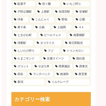
駄菓子
坦々麺
いちご狩り
戸田公園駅
上尾駅
加茂宮駅
谷塚駅
洋食
こんにゃく
聖地
公園
東十条
土鍋
上福岡
４ｋ
ときがわ町
ビールフェス
南栗橋駅
鴻巣駅
タコライス
春日部観光
しいたけ狩り
フジ
トゥンカロン
たまごサンド
豆腐スイーツ
鶏白湯
ズコット
そぼろ丼
商業施設
西東京
四谷
ランチパック
南浦和
夜営業
新潟
ミルクレープ
カテゴリー検索