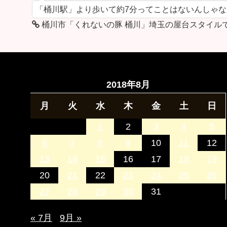
「桶川駅」より歩いて約7分ってことはないんしゃ
桶川市「くれないの豚 桶川」埼玉の屋台スタイル
2018年8月
月
火
水
木
金
土
日
1
2
3
4
5
6
7
8
9
10
11
12
13
14
15
16
17
18
19
20
21
22
23
24
25
26
27
28
29
30
31
« 7月
9月 »