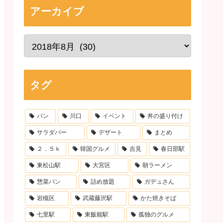
アーカイブ
タグ
パン
川口
イベント
丼の盛り付け
サラダバー
デザート
まとめ
２．５ｋ
韓国グルメ
吉見
春日部駅
東松山駅
大宮区
朝ラーメン
惣菜パン
詰め放題
ガデュさん
岩槻区
武蔵藤沢駅
かた焼きそば
七里駅
東飯能駅
孤独のグルメ