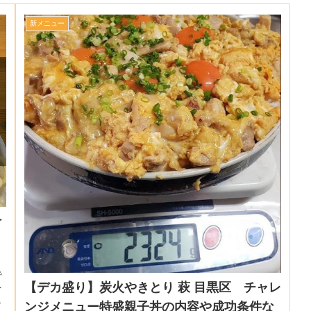
新メニュー
け
で
【デカ盛り】炭火やきとり 萩 目黒区 チャレ
を
終
ンジメニュー特盛親子丼の内容や成功条件な