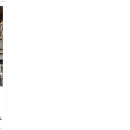
く
玉
-