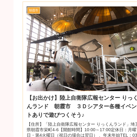
朝霞市
【お出かけ】陸上自衛隊広報センター りっ
んランド 朝霞市 ３Ｄシアター各種イベン
トありで遊びつくそう♪
【住所】「陸上自衛隊広報センター りっくんランド」埼
県朝霞市栄町4-6【開館時間】10:00～17:00定休日：月曜
日・第4火曜日（祝日の場合は翌日） 、年末年始TEL：03