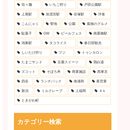
坦々麺
いちご狩り
戸田公園駅
上尾駅
加茂宮駅
谷塚駅
洋食
こんにゃく
聖地
公園
孤独のグルメ
駄菓子
GW
ビールフェス
南栗橋駅
鴻巣駅
タコライス
春日部観光
しいたけ狩り
フジ
トゥンカロン
たまごサンド
豆腐スイーツ
鶏白湯
ズコット
そぼろ丼
商業施設
西東京
四谷
ランチパック
南浦和
夜営業
新潟
ミルクレープ
上福岡
４ｋ
ときがわ町
カテゴリー検索