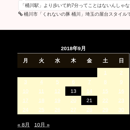
「桶川駅」より歩いて約7分ってことはないんしゃ
桶川市「くれないの豚 桶川」埼玉の屋台スタイル
2018年9月
月
火
水
木
金
土
日
1
2
3
4
5
6
7
8
9
10
11
12
13
14
15
16
17
18
19
20
21
22
23
24
25
26
27
28
29
30
« 8月
10月 »