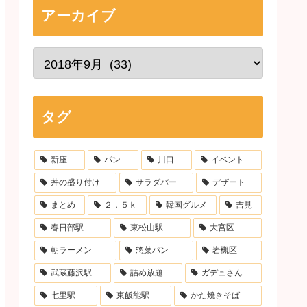
アーカイブ
タグ
新座
パン
川口
イベント
丼の盛り付け
サラダバー
デザート
まとめ
２．５ｋ
韓国グルメ
吉見
春日部駅
東松山駅
大宮区
朝ラーメン
惣菜パン
岩槻区
武蔵藤沢駅
詰め放題
ガデュさん
七里駅
東飯能駅
かた焼きそば