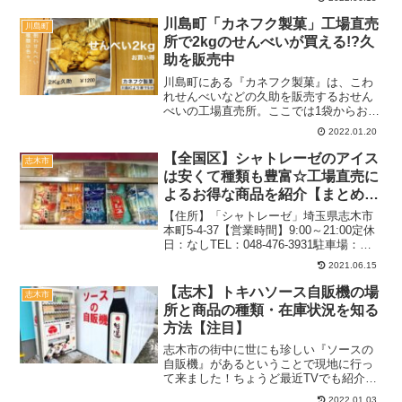
関わらず美味しい海苔を焼き上げて販売
していたり、外には24時間買うことので
川島町「カネフク製菓」工場直売
川島町
きる自動販売機も設置...
所で2kgのせんべいが買える!?久
助を販売中
川島町にある『カネフク製菓』は、こわ
れせんべいなどの久助を販売するおせん
べいの工場直売所。ここでは1袋からお得
に胡麻せんべい・2kg久助が売っていまし
2022.01.20
た。他にもかりん糖やようかんも買うこ
とができるので、ぜひ参考にしてくださ
【全国区】シャトレーゼのアイス
志木市
い♪記事のメニュー...
は安くて種類も豊富☆工場直売に
よるお得な商品を紹介【まとめ買
い】
【住所】「シャトレーゼ」埼玉県志木市
本町5-4-37【営業時間】9:00～21:00定休
日：なしTEL：048-476-3931駐車場：あ
り2018.12月（平日）：16時過ぎ先客3組
2021.06.15
関連：デザート＆お菓子の記事一覧関
連：直売所の記事一覧記...
【志木】トキハソース自販機の場
志木市
所と商品の種類・在庫状況を知る
方法【注目】
志木市の街中に世にも珍しい『ソースの
自販機』があるということで現地に行っ
て来ました！ちょうど最近TVでも紹介さ
れたらしく、この日は売り切れの商品多
2022.01.03