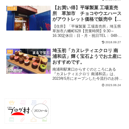
数という好評っぷり。気になる在庫状況
を知る方法も分かったので、合わせて参
【お買い得】平塚製菓 工場直売
お土産
考にしてください(^^...
所 草加市 チョコやウエハース
がアウトレット価格で販売中【駐
車場あり】
【住所】「平塚製菓 工場直売所」埼玉県
草加市八幡町628【営業時間】9:30～
16:30定休日：日・月・祝日TEL： 048-
931-5566駐車場：5台2018.8月（平日）：
2018.09.27
16時過ぎ待ちなし関連：デザート＆お菓
子の記事一覧切れ端などの...
埼玉初「カヌレティエクロリ 南
PR
浦和店」輝く宝石ようでお土産に
おすすめです。
南浦和駅東口からすぐのところにある
『カヌレティエクロリ 南浦和店』は、
2023年5月にオープンした今流行のお持ち
帰りカヌレの専門店。以前は「HARE de
2023.06.24
SAND」があった場所で、最近リニュー
アルしました。駅からのアクセスもよ
く、カラフル...