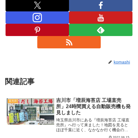
komashi
関連記事
吉川市「増辰海苔店 工場直売
直売所
所」24時間買える自動販売機も発
見しました
埼玉県吉川市にある『増辰海苔店 工場直
売所』へ行って来ました！地図を見ると
ほぼ千葉に近く、なかなか行く機会のな
いエリアですね～ここでは海なし県にも
2022.06.15