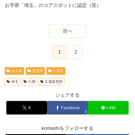
お芋県「埼玉」のコアスポットに認定（笑）
次へ
1
2
お土産
直売所
八潮市
埼玉
八潮
工場直売所
シェアする
X
Facebook
LINE
0
komashiをフォローする