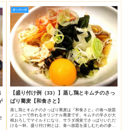
盛り付け例
お
【盛り付け例（33）】蒸し鶏とキムチのさっ
が
ぱり蕎麦【和食さと】
蒸し鶏とキムチのさっぱり蕎麦は『和食さと』の食べ放題
メニューで作れるオリジナル蕎麦です。キムチの辛さが大
壱
根おろしでマイルドになり、サラダ感覚でさっぱりいただ
ける一杯。盛り付け例とは、食べ放題を楽しむための参考