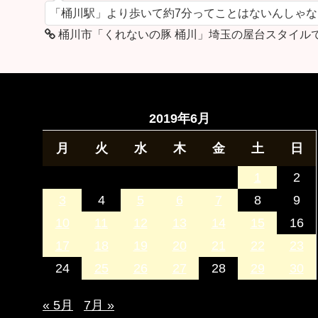
「桶川駅」より歩いて約7分ってことはないんしゃ
桶川市「くれないの豚 桶川」埼玉の屋台スタイル
2019年6月
月
火
水
木
金
土
日
1
2
3
4
5
6
7
8
9
10
11
12
13
14
15
16
17
18
19
20
21
22
23
24
25
26
27
28
29
30
« 5月
7月 »