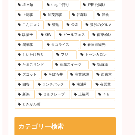
坦々麺
いちご狩り
戸田公園駅
上尾駅
加茂宮駅
谷塚駅
洋食
こんにゃく
聖地
公園
孤独のグルメ
駄菓子
GW
ビールフェス
南栗橋駅
鴻巣駅
タコライス
春日部観光
しいたけ狩り
フジ
トゥンカロン
たまごサンド
豆腐スイーツ
鶏白湯
ズコット
そぼろ丼
商業施設
西東京
四谷
ランチパック
南浦和
夜営業
新潟
ミルクレープ
上福岡
４ｋ
ときがわ町
カテゴリー検索