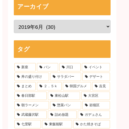
アーカイブ
タグ
新座
パン
川口
イベント
丼の盛り付け
サラダバー
デザート
まとめ
２．５ｋ
韓国グルメ
吉見
春日部駅
東松山駅
大宮区
朝ラーメン
惣菜パン
岩槻区
武蔵藤沢駅
詰め放題
ガデュさん
七里駅
東飯能駅
かた焼きそば