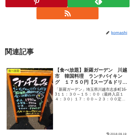
komashi
関連記事
【食べ放題】新羅ガーデン 川越
食べ放題
市 韓国料理 ランチバイキン
グ １７５０円【スープ＆ドリン
クバー付き】
「新羅ガーデン」埼玉県川越市志多町16-
3１１：３０～１５：００（最終入店１
４：３０）１７：００～２３：００定
休：火曜日６５席個室有り駐車場：約２
０台喫煙可（ランチタイムのみ全面禁
煙）川辺の隠れ家的な場所にある韓国料
理のビュッフェスタイルこ...
2018.09.19