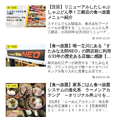
【注目】リニューアルしたしゃぶ
食べ放題
しゃぶどん亭！三郷店の食べ放題
メニュー紹介
ステどんでもお馴染み、株式会社アーク
ミールが運営する「しゃぶしゃぶどん亭
三郷店」が2020年12月15日リニューアル
オープンしました！ちょうど「どん亭」
2020.12.22
の30周年とも重なり、ブランドの刷新の
ため見た目もスタイルチェンジ。食べ放
【食べ放題】唯一立川にある「す
食べ放題
題メニューもだ...
たみな太郎NEO」の閉店前に利用
☆33年の歴史ある店舗に感謝【お
別れ】
株式会社江戸一が経営する「すたみな太
郎」ブランドのなかで唯一オーダーバイ
キングを取り入れた貴重なお店です。残
念ながら2020年1月13日をもって閉店と
2020.01.09
なりますが、その勇姿をお伝えするため
記事にしました！
【食べ放題】家系ごはん食べ放題
食べ放題
システムの進化系 ラーメンアカ
テング ～オリジナル丼ぶりを作
る～【狭山市】
【住所】「らーめんアカテング」埼玉県
狭山市広瀬東１－５９－２【営業時間】
１１：００～１５：００１７：３０～２
３：００カウンター、座敷有り（３）ラ