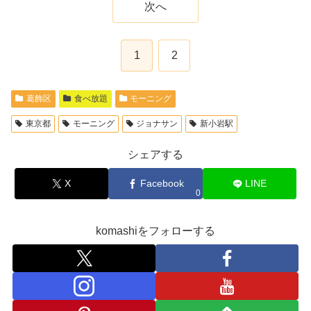
次へ
1
2
葛飾区
食べ放題
モーニング
東京都
モーニング
ジョナサン
新小岩駅
シェアする
X
Facebook
LINE
0
komashiをフォローする