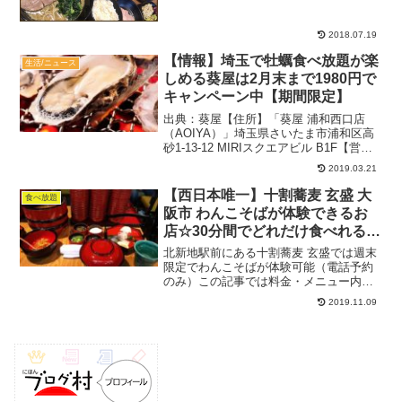
ーメン並：６８０円込～関連：食べ放題
の記事一覧関連：ラーメンの記事一覧
７月９日１８時前先客１組...
2018.07.19
【情報】埼玉で牡蠣食べ放題が楽
生活/ニュース
しめる葵屋は2月末まで1980円で
キャンペーン中【期間限定】
出典：葵屋【住所】「葵屋 浦和西口店
（AOIYA）」埼玉県さいたま市浦和区高
砂1-13-12 MIRIスクエアビル B1F【営業
時間】月～金：11:30～23:30土日：13:00
2019.03.21
～23:30定休日：なしTEL：050-5593-
8331...
【西日本唯一】十割蕎麦 玄盛 大
食べ放題
阪市 わんこそばが体験できるお
店☆30分間でどれだけ食べれる
か？！【人気店】
北新地駅前にある十割蕎麦 玄盛では週末
限定でわんこそばが体験可能（電話予約
のみ）この記事では料金・メニュー内
容・ルールなどを紹介するので利用前の
2019.11.09
参考にしてください♪