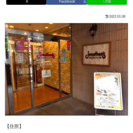
X
Facebook
LINE
0
2021.01.08
【住所】