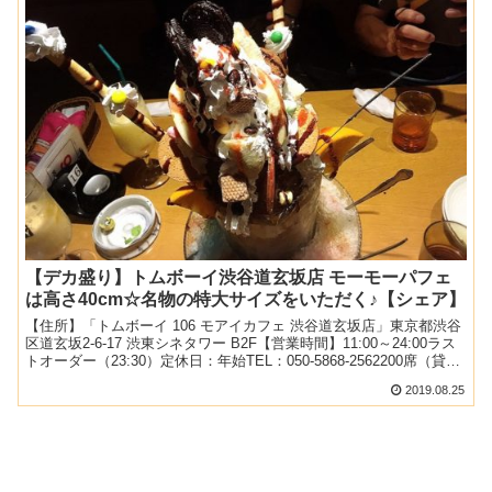
【デカ盛り】トムボーイ渋谷道玄坂店 モーモーパフェ
は高さ40cm☆名物の特大サイズをいただく♪【シェア】
【住所】「トムボーイ 106 モアイカフェ 渋谷道玄坂店」東京都渋谷
区道玄坂2-6-17 渋東シネタワー B2F【営業時間】11:00～24:00ラス
トオーダー（23:30）定休日：年始TEL：050-5868-2562200席（貸し
切り可...
2019.08.25