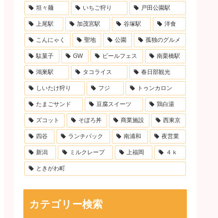
坦々麺
いちご狩り
戸田公園駅
上尾駅
加茂宮駅
谷塚駅
洋食
こんにゃく
聖地
公園
孤独のグルメ
駄菓子
GW
ビールフェス
南栗橋駅
鴻巣駅
タコライス
春日部観光
しいたけ狩り
フジ
トゥンカロン
たまごサンド
豆腐スイーツ
鶏白湯
ズコット
そぼろ丼
商業施設
西東京
四谷
ランチパック
南浦和
夜営業
新潟
ミルクレープ
上福岡
４ｋ
ときがわ町
カテゴリー検索