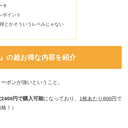
ーキ
ンポイント
お得とかそういうレベルじゃない
AY』の超お得な内容を紹介
クーポンが強いということ。
枚2400円で購入可能
になっており、
1枚あたり800円
で
価格！）