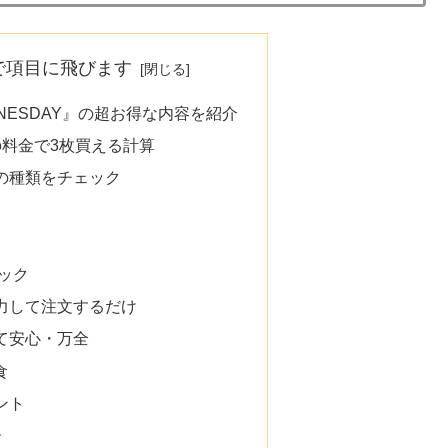
で項目に飛びます
DNESDAY』の超お得な内容を紹介
の料金で3枚買える計算
の種類をチェック
ック
力して注文するだけ
て安心・万全
食
ント
ー