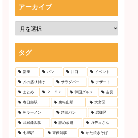
アーカイブ
タグ
新座
パン
川口
イベント
丼の盛り付け
サラダバー
デザート
まとめ
２．５ｋ
韓国グルメ
吉見
春日部駅
東松山駅
大宮区
朝ラーメン
惣菜パン
岩槻区
武蔵藤沢駅
詰め放題
ガデュさん
七里駅
東飯能駅
かた焼きそば