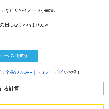
ッチなピザのイメージが崩壊。
の日
になりかねませんｗ
定クーポンを使う
ピザ全品30％OFF｜ドミノ・ピザ
がお得！
える計算