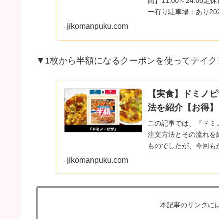
間】11:00～24:00
ー有り駐車場：あり202
jikomanpuku.com
▼1枚から半額になるクーポンを使ってテイク
【実食】ドミノピ
法を紹介【お得】
この記事では、『ドミ
注文方法とその流れを
ものでしたが、今回も
ます(^^)ドミノ・ピザ..
jikomanpuku.com
本記事のリンクに