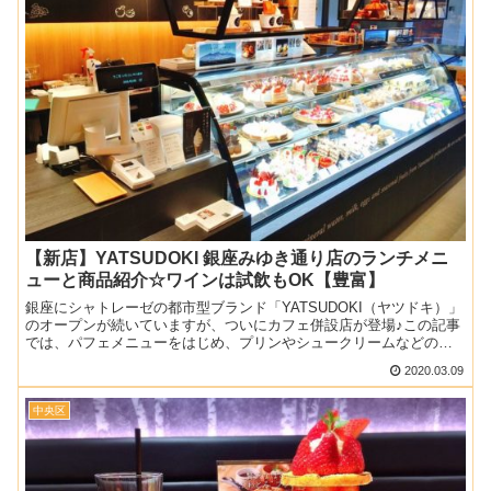
【新店】YATSUDOKI 銀座みゆき通り店のランチメニ
ューと商品紹介☆ワインは試飲もOK【豊富】
銀座にシャトレーゼの都市型ブランド「YATSUDOKI（ヤツドキ）」
のオープンが続いていますが、ついにカフェ併設店が登場♪この記事
では、パフェメニューをはじめ、プリンやシュークリームなどのテ
イクアウト商品も合わせて紹介します。▼営業時間・ア...
2020.03.09
中央区