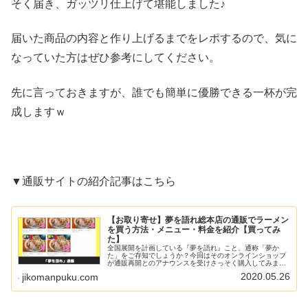
そく届き、ガッツリ仕上げて堪能しました♪
届いた商品の内容と作り上げるまでをレポするので、気に
なっていた方はぜひ参考にしてください。
先に言っておきますが、誰でも簡単に優勝できる一杯が完
成しますｗ
▼通販サイトの紹介記事はこちら
【お取り寄せ】夢を語れ総本店の通販でラーメン
を買う方法・メニュー・料金を紹介【買ってみ
た】
全国展開を計画している『夢を語れ』こと、通称「夢か
た」をご存知でしょうか？今回はそのオンラインショップ
が通販再開とのアナウンスを受けさっそく購入してみまし
た！気になるメニューや料金も確認したので、ぜひチェッ
2020.05.26
jikomanpuku.com
クしてください♪▼YouTubeも...