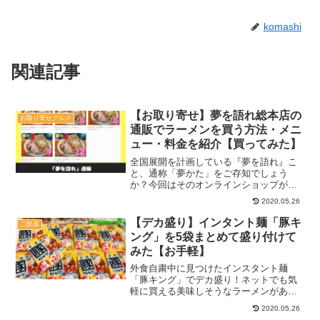
komashi
関連記事
【お取り寄せ】夢を語れ総本店の
お取り寄せグルメ
通販でラーメンを買う方法・メニ
ュー・料金を紹介【買ってみた】
全国展開を計画している『夢を語れ』こ
と、通称「夢かた」をご存知でしょう
か？今回はそのオンラインショップが通
販再開とのアナウンスを受けさっそく購
2020.05.26
入してみました！気になるメニューや料
金も確認したので、ぜひチェックしてく
【デカ盛り】インタント麺「豚キ
二郎系
ださい♪▼YouTubeも...
ング」を5袋まとめて盛り付けて
みた【お手軽】
外食自粛中に見つけたインスタント麺
「豚キング」でデカ盛り！ネットでも気
軽に買える美味しそうなラーメンがあっ
たので大きなやーつを作ってみました♪チ
2020.05.26
ャーシューや具は好きなものをトッピン