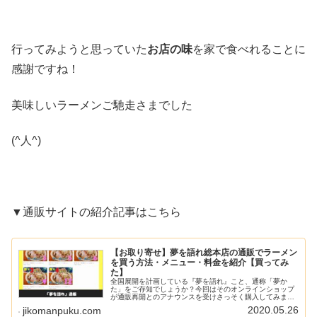
行ってみようと思っていた
お店の味
を家で食べれることに
感謝ですね！
美味しいラーメンご馳走さまでした
(^人^)
▼通販サイトの紹介記事はこちら
【お取り寄せ】夢を語れ総本店の通販でラーメン
を買う方法・メニュー・料金を紹介【買ってみ
た】
全国展開を計画している『夢を語れ』こと、通称「夢か
た」をご存知でしょうか？今回はそのオンラインショップ
が通販再開とのアナウンスを受けさっそく購入してみまし
た！気になるメニューや料金も確認したので、ぜひチェッ
2020.05.26
jikomanpuku.com
クしてください♪▼YouTubeも...