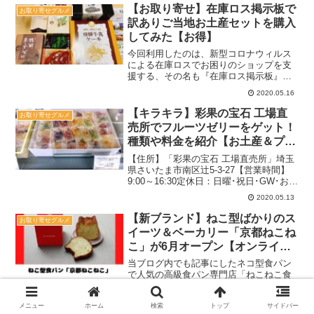
グOK自宅でもボリューミーな一杯が仕上
【お取り寄せ】在庫ロス掲示板で
お取り寄せグルメ
げられるのでぜひチェッ...
訳ありご当地お土産セットを購入
してみた【お得】
今回利用したのは、新型コロナウィルス
による在庫ロスでお困りのショップを支
援する、その名も『在庫ロス掲示板』行
き場を失った商品を中心に、消費者との
2020.05.16
マッチングができるサービスだと思い活
用してみることに。割引率も高く、魅力
【キラキラ】彩果の宝石 工場直
お取り寄せグルメ
的な商品が並んでいたので...
売所でフルーツゼリーをゲット！
種類や料金を紹介【お土産＆プレ
ゼントにも】
【住所】「彩果の宝石 工場直売所」埼玉
県さいたま市南区辻5-3-27【営業時間】
9:00～16:30定休日：日曜･祝日･GW･お
盆･年末年始･土曜（不定休）TEL：0120-
2020.05.13
858-103駐車場：なし（近くにコーンパー
キングあり）関連：デザ...
【新ブランド】ねこ型ばかりのス
お取り寄せグルメ
イーツ＆ベーカリー「京都ねこね
こ」が6月オープン【オンライン
ショップ情報も】
当ブログ内でも記事にしたネコ型食パン
で人気の高級食パン専門店「ねこねこ食
パン」やチーズケーキ専門店「ねこねこ
チーズケーキ」の京都限定商品も揃える
2020.06.01
メニュー
ホーム
検索
トップ
サイドバー
新ブランド『京都ねこねこ』がオープン