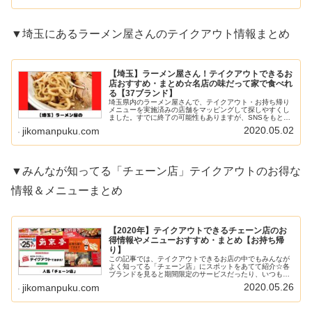
▼埼玉にあるラーメン屋さんのテイクアウト情報まとめ
【埼玉】ラーメン屋さん！テイクアウトできるお
店おすすめ・まとめ☆名店の味だって家で食べれ
る【37ブランド】
埼玉県内のラーメン屋さんで、テイクアウト・お持ち帰り
メニューを実施済みの店舗をマッピングして探しやすくし
ました。すでに終了の可能性もありますが、SNSをもとに
作成したので最新情報と合わせて活用ください。
2020.05.02
jikomanpuku.com
▼みんなが知ってる「チェーン店」テイクアウトのお得な
情報＆メニューまとめ
【2020年】テイクアウトできるチェーン店のお
得情報やメニューおすすめ・まとめ【お持ち帰
り】
この記事では、テイクアウトできるお店の中でもみんなが
よく知ってる「チェーン店」にスポットをあてて紹介☆各
ブランドを見ると期間限定のサービスだったり、いつもと
違うメニューが登場しています♪ショッピングモールの店舗
2020.05.26
jikomanpuku.com
を中心に臨休もしているので、合...