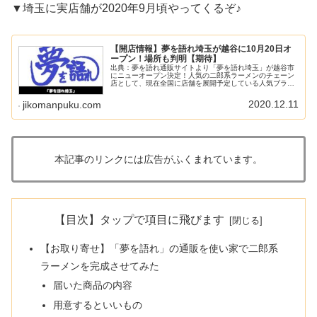
▼埼玉に実店舗が2020年9月頃やってくるぞ♪
【開店情報】夢を語れ埼玉が越谷に10月20日オ
ープン！場所も判明【期待】
出典：夢を語れ通販サイトより「夢を語れ埼玉」が越谷市
にニューオープン決定！人気の二郎系ラーメンのチェーン
店として、現在全国に店舗を展開予定している人気ブラン
ドですね。この記事では、「夢を語れ埼玉」の場所や、9
月の開店に向けて情報を書いておこ...
2020.12.11
jikomanpuku.com
本記事のリンクには広告がふくまれています。
【目次】タップで項目に飛びます
【お取り寄せ】「夢を語れ」の通販を使い家で二郎系
ラーメンを完成させてみた
届いた商品の内容
用意するといいもの