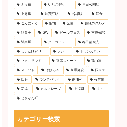
坦々麺
いちご狩り
戸田公園駅
上尾駅
加茂宮駅
谷塚駅
洋食
こんにゃく
聖地
公園
孤独のグルメ
駄菓子
GW
ビールフェス
南栗橋駅
鴻巣駅
タコライス
春日部観光
しいたけ狩り
フジ
トゥンカロン
たまごサンド
豆腐スイーツ
鶏白湯
ズコット
そぼろ丼
商業施設
西東京
四谷
ランチパック
南浦和
夜営業
新潟
ミルクレープ
上福岡
４ｋ
ときがわ町
カテゴリー検索