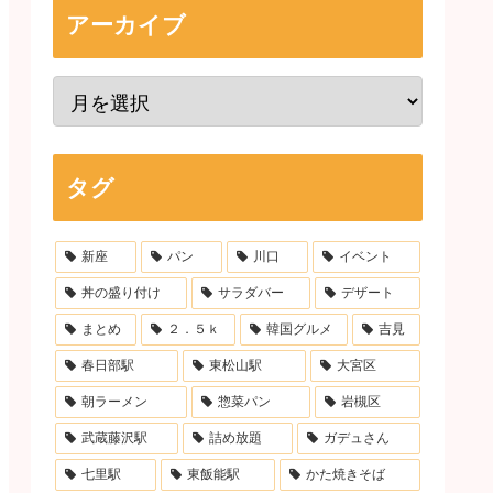
アーカイブ
タグ
新座
パン
川口
イベント
丼の盛り付け
サラダバー
デザート
まとめ
２．５ｋ
韓国グルメ
吉見
春日部駅
東松山駅
大宮区
朝ラーメン
惣菜パン
岩槻区
武蔵藤沢駅
詰め放題
ガデュさん
七里駅
東飯能駅
かた焼きそば