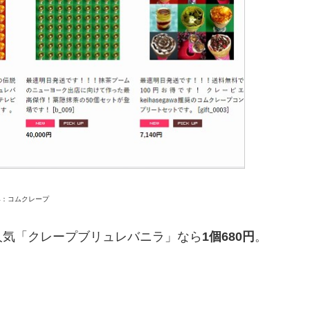
典：コムクレープ
人気「クレープブリュレバニラ」なら
1個680円
。