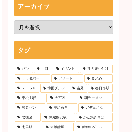
アーカイブ
タグ
パン
川口
イベント
丼の盛り付け
サラダバー
デザート
まとめ
２．５ｋ
韓国グルメ
吉見
春日部駅
東松山駅
大宮区
朝ラーメン
惣菜パン
詰め放題
ガデュさん
岩槻区
武蔵藤沢駅
かた焼きそば
七里駅
東飯能駅
孤独のグルメ