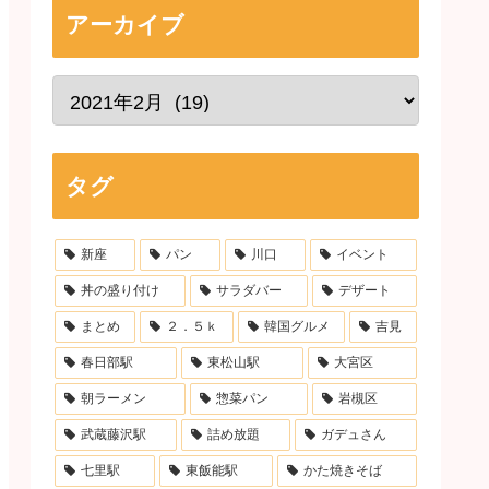
アーカイブ
タグ
新座
パン
川口
イベント
丼の盛り付け
サラダバー
デザート
まとめ
２．５ｋ
韓国グルメ
吉見
春日部駅
東松山駅
大宮区
朝ラーメン
惣菜パン
岩槻区
武蔵藤沢駅
詰め放題
ガデュさん
七里駅
東飯能駅
かた焼きそば