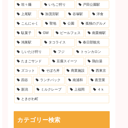
坦々麺
いちご狩り
戸田公園駅
上尾駅
加茂宮駅
谷塚駅
洋食
こんにゃく
聖地
公園
孤独のグルメ
駄菓子
GW
ビールフェス
南栗橋駅
鴻巣駅
タコライス
春日部観光
しいたけ狩り
フジ
トゥンカロン
たまごサンド
豆腐スイーツ
鶏白湯
ズコット
そぼろ丼
商業施設
西東京
四谷
ランチパック
南浦和
夜営業
新潟
ミルクレープ
上福岡
４ｋ
ときがわ町
カテゴリー検索