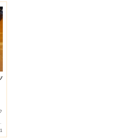
ツ
ウ
：
21