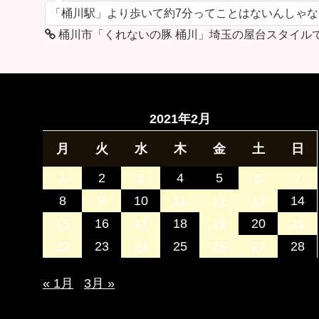
「桶川駅」より歩いて約7分ってことはないんしゃ
桶川市「くれないの豚 桶川」埼玉の屋台スタイル
2021年2月
月
火
水
木
金
土
日
1
2
3
4
5
6
7
8
9
10
11
12
13
14
15
16
17
18
19
20
21
22
23
24
25
26
27
28
« 1月
3月 »