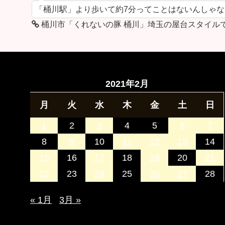
「桶川駅」より歩いて約7分ってことはないんしゃ
桶川市「くれないの豚 桶川」埼玉の屋台スタイル
2021年2月
月
火
水
木
金
土
日
1
2
3
4
5
6
7
8
9
10
11
12
13
14
15
16
17
18
19
20
21
22
23
24
25
26
27
28
« 1月
3月 »