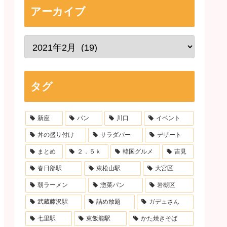
アーカイブ
タグ
新座
パン
川口
イベント
丼の盛り付け
サラダバー
デザート
まとめ
２．５ｋ
韓国グルメ
吉見
春日部駅
東松山駅
大宮区
朝ラーメン
惣菜パン
岩槻区
武蔵藤沢駅
詰め放題
ガデュさん
七里駅
東飯能駅
かた焼きそば