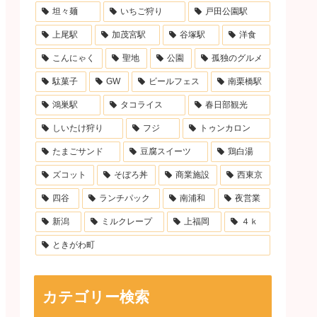
坦々麺
いちご狩り
戸田公園駅
上尾駅
加茂宮駅
谷塚駅
洋食
こんにゃく
聖地
公園
孤独のグルメ
駄菓子
GW
ビールフェス
南栗橋駅
鴻巣駅
タコライス
春日部観光
しいたけ狩り
フジ
トゥンカロン
たまごサンド
豆腐スイーツ
鶏白湯
ズコット
そぼろ丼
商業施設
西東京
四谷
ランチパック
南浦和
夜営業
新潟
ミルクレープ
上福岡
４ｋ
ときがわ町
カテゴリー検索