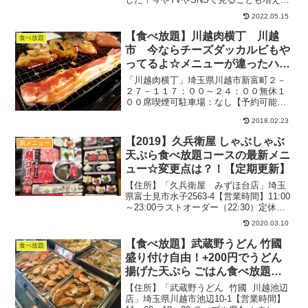
きたので、気になっていた方も多いので
2022.05.15
はないでしょうか？さっそく食べ放題を
体験してきたので、予約方法なども合わ
【食べ放題】川越肉横丁 川越
食べ放題
せて紹介します♪...
市 今ならチーズダッカルビもや
ってるよ☆メニューが違ったハプ
ニングもありつつ焼肉三昧【接客
「川越肉横丁」埼玉県川越市新富町２－
◎】
２７－１１７：００～２４：００無休１
００席喫煙可駐車場：なし【予約可能、
クーポンあり】「トップページ」より
2018.02.23
「埼玉」を選択。店名コピペ用→ 川
越肉横丁↓↓↓↓２０１６年６月２０日 オー
【2019】久兵衛屋 しゃぶしゃぶ
新メニュー
プン。食べ放題１９５...
天ぷら食べ放題コースの最新メニ
ュー☆変更点は？！【定期更新】
【住所】「久兵衛屋 みずほ台店」埼玉
県富士見市水子2563-4【営業時間】11:00
～23:00ラストオーダー（22:30）定休
日：なしTEL：049-268-7099テーブル
2020.03.10
席、座敷有り駐車場：３０台禁煙2019.2
月（週末）：18時予約...
【食べ放題】武蔵野うどん 竹國
食べ放題
盛り付け自由！+200円でうどん
揚げた天ぷら ごはん食べ放題
【オススメ】
【住所】「武蔵野うどん 竹國 川越池辺
店」埼玉県川越市池辺10-1【営業時間】