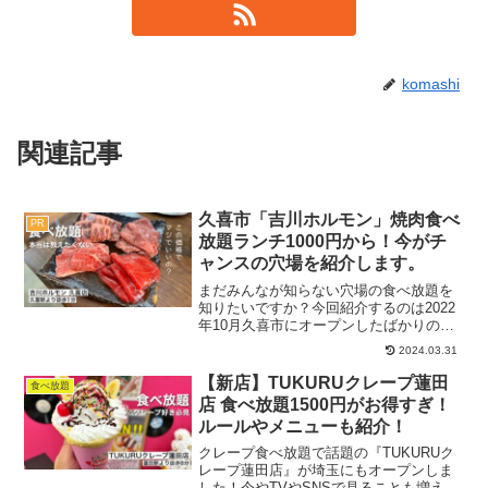
komashi
関連記事
久喜市「吉川ホルモン」焼肉食べ
PR
放題ランチ1000円から！今がチ
ャンスの穴場を紹介します。
まだみんなが知らない穴場の食べ放題を
知りたいですか？今回紹介するのは2022
年10月久喜市にオープンしたばかりの
『吉川ホルモン 久喜店』さんで、もっと
2024.03.31
多くの人に美味しいお肉を食べてほし
い！とのリクエストをいただき行ってき
【新店】TUKURUクレープ蓮田
食べ放題
ました。大好きな食べ...
店 食べ放題1500円がお得すぎ！
ルールやメニューも紹介！
クレープ食べ放題で話題の『TUKURUク
レープ蓮田店』が埼玉にもオープンしま
した！今やTVやSNSで見ることも増えて