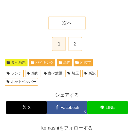
次へ
1
2
食べ放題
バイキング
焼肉
所沢市
ランチ
焼肉
食べ放題
埼玉
所沢
ホットペッパー
シェアする
X
Facebook
LINE
0
komashiをフォローする