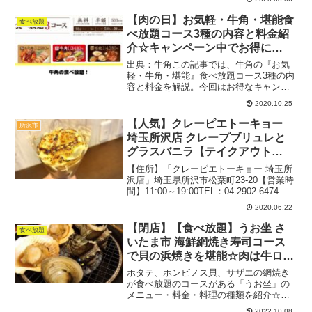
駐車場：あり禁煙2020.2月（週末）：11
時半過ぎ...
【肉の日】お気軽・牛角・堪能食
食べ放題
べ放題コース3種の内容と料金紹
介☆キャンペーン中でお得に
♪【イベント】
出典：牛角この記事では、牛角の『お気
軽・牛角・堪能』食べ放題コース3種の内
容と料金を解説。今回はお得なキャンペ
ーンに合わせ、どんなメニューがあるの
2020.10.25
かを確認できるようにしました！1ページ
で全てのコースをチェックできるので、
【人気】クレーピエトーキョー
所沢市
焼肉食べ放題に行きた...
埼玉所沢店 クレープブリュレと
グラスバニラ【テイクアウト
OK】
【住所】「クレーピエトーキョー 埼玉所
沢店」埼玉県所沢市松葉町23-20【営業時
間】11:00～19:00TEL：04-2902-6474カ
ウンター席も若干数あり駐車場：なし
2020.06.22
2020.6月（週末）：16時過ぎ3組待ち関
連：デザート＆お菓子の...
【閉店】【食べ放題】うお坐 さ
食べ放題
いたま市 海鮮網焼き寿司コース
で貝の浜焼きを堪能☆肉は牛ロー
スで至れり尽くせり【個室】
ホタテ、ホンビノス貝、サザエの網焼き
が食べ放題のコースがある「うお坐」の
メニュー・料金・料理の種類を紹介☆埼
玉でも気軽に浜焼き体験ができる個室予
2022.10.08