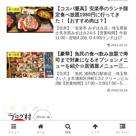
約がおすすめです♪
【コスパ最高】安楽亭のランチ限
食べ放題
定食べ放題1980円に行ってき
た！【おすすめ肉は？】
【住所】「安楽亭 みずほ台店」埼玉県富
士見市西みずほ台2-6-5【営業時間】午前
11:00～翌朝4:20(L.O.4:00)ランチは17：
00まで定休日：とくになしTEL：049-
2021.02.15
251-7397小上がり席有り駐車場：23台
2021.2月（...
【豪華】魚民の食べ飲み放題で寿
食べ放題
司まで対象になるオプションメニ
ューを紹介☆居酒屋メニュー三昧
♪【満足】
【住所】「魚民 浦和西口駅前店」埼玉県
さいたま市浦和区仲町1-3-2 グリーンビル
2階【営業時間】17:00～3:0017:00～5:00
定休日：特になしTEL：048-822-0688168
2020.02.24
席個室有り駐車場：なし分煙2020.2月
（平日...
メニュー
ホーム
検索
トップ
サイドバー